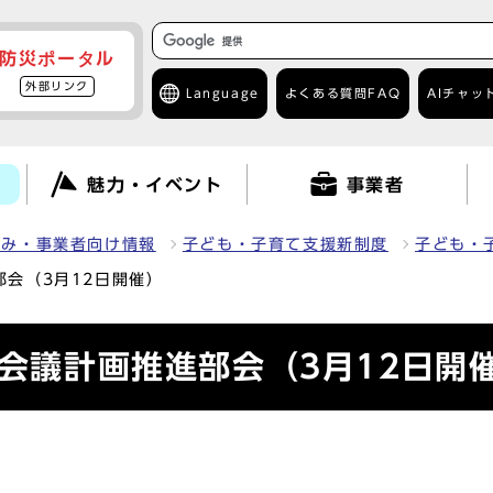
防災ポータル
外部リンク
Language
よくある質問
FAQ
AIチャッ
て
魅力・イベント
事業者
組み・事業者向け情報
子ども・子育て支援新制度
子ども・
部会（3月12日開催）
て会議計画推進部会（3月12日開