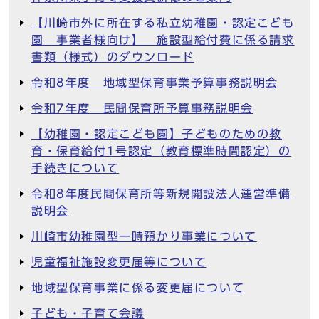
【川崎市外に所在する私立幼稚園・認定こども
園 事業者様向け】 施設型給付費に係る請求
書類（様式）のダウンロード
令和8年度 地域型保育事業予算事務説明会
令和7年度 民間保育所予算事務説明会
【幼稚園・認定こども園】子どものための教
育・保育給付1号認定（教育標準時間認定）の
手続きについて
令和8年度民間保育所等新規開設法人運営準備
説明会
川崎市幼稚園型一時預かり事業について
児童福祉施設変更届等について
地域型保育事業に係る変更届について
子ども・子育て会議