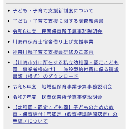
子ども・子育て支援新制度について
子ども・子育て支援に関する調査報告書
令和8年度 民間保育所予算事務説明会
川崎市保育士宿舎借り上げ支援事業
神奈川県子育て支援員研修のご案内
【川崎市外に所在する私立幼稚園・認定こども
園 事業者様向け】 施設型給付費に係る請求
書類（様式）のダウンロード
令和8年度 地域型保育事業予算事務説明会
令和7年度 民間保育所予算事務説明会
【幼稚園・認定こども園】子どものための教
育・保育給付1号認定（教育標準時間認定）の
手続きについて