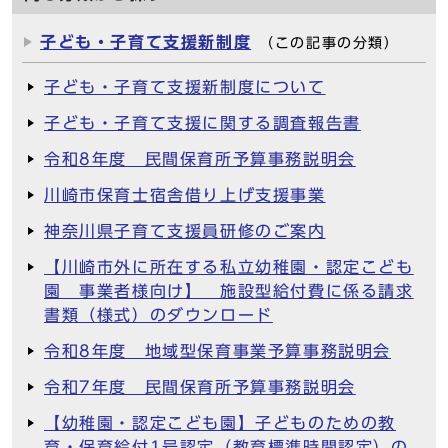
子ども・子育て支援新制度
（この記事の分類）
子ども・子育て支援新制度について
子ども・子育て支援に関する調査報告書
令和8年度 民間保育所予算事務説明会
川崎市保育士宿舎借り上げ支援事業
神奈川県子育て支援員研修のご案内
【川崎市外に所在する私立幼稚園・認定こども
園 事業者様向け】 施設型給付費に係る請求
書類（様式）のダウンロード
令和8年度 地域型保育事業予算事務説明会
令和7年度 民間保育所予算事務説明会
【幼稚園・認定こども園】子どものための教
育・保育給付1号認定（教育標準時間認定）の