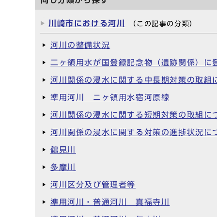
川崎市における河川
（この記事の分類）
河川の整備状況
二ヶ領用水が国登録記念物（遺跡関係）に
河川関係の浸水に関する中長期対策の取組
準用河川 ニヶ領用水宿河原線
河川関係の浸水に関する短期対策の取組に
河川関係の浸水に関する対策の進捗状況に
鶴見川
多摩川
河川区分及び管理者等
準用河川・普通河川 真福寺川