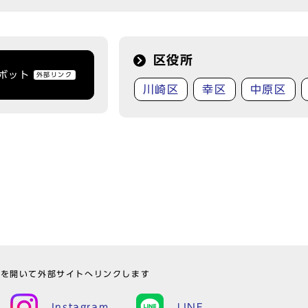
区役所
トボット
外部リンク
川崎区
幸区
中原区
ウを開いて外部サイトへリンクします
Instagram
LINE