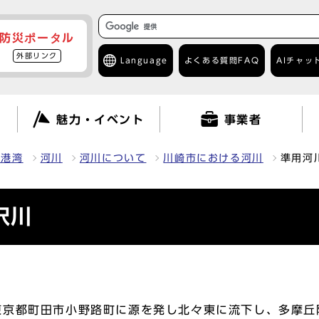
防災ポータル
外部リンク
Language
よくある質問
FAQ
AIチャッ
て
魅力・イベント
事業者
・港湾
河川
河川について
川崎市における河川
準用河
沢川
東京都町田市小野路町に源を発し北々東に流下し、多摩丘