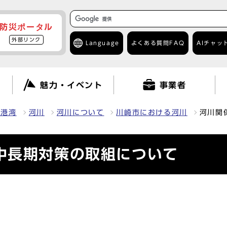
防災ポータル
外部リンク
Language
よくある質問
FAQ
AIチャッ
て
魅力・イベント
事業者
・港湾
河川
河川について
川崎市における河川
河川関
中長期対策の取組について