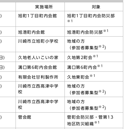
実施場所
対象
(日)
旭町1丁目町内会館
旭町1丁目町内会防災部
※1
※1
旭港町内会防災部
(火)
旭港町内会館
)
川崎市立旭町小学校
地域の方
※2
（参加者募集型
）
※1
久地第2町会
日)
久地老人いこいの家
※1
溝口第6町内会
日)
溝口第6町内会会館
※1
久地東町会
)
有限会社甘利製作所
)
川崎市立西高津中学
地域の方
※2
校
（参加者募集型
）
川崎市立西高津中学
地域の方
※2
校
（参加者募集型
）
)
菅会館
菅町会防災部・菅第13
※1
地区防災組織