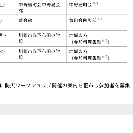
※1
中野島町会
土)
中野島町会中野島会
館
※1
菅町会防災部
)
菅会館
(月・
川崎市立下布田小学
地域の方
※2
校
（参加者募集型
）
火)
川崎市立下布田小学
地域の方
※2
校
（参加者募集型
）
ワークショップ開催の案内を配布し参加者を募集