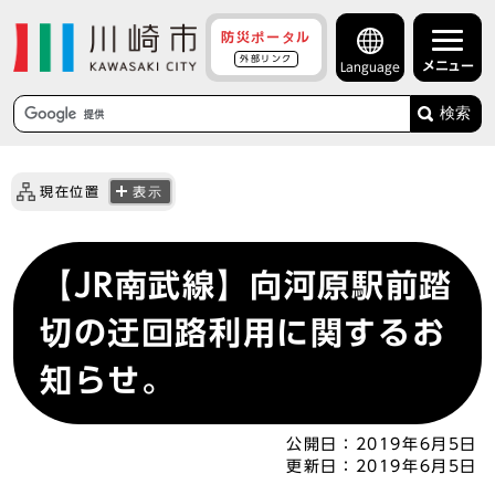
防災ポータル
外部リンク
メニュー
Language
検索
現在位置
表示
【JR南武線】向河原駅前踏
切の迂回路利用に関するお
知らせ。
公開日：
2019年6月5日
更新日：
2019年6月5日