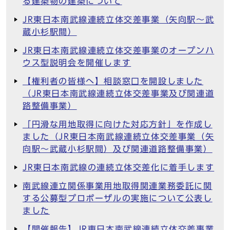
る建築物の建築について
JR東日本南武線連続立体交差事業（矢向駅～武
蔵小杉駅間）
JR東日本南武線連続立体交差事業のオープンハ
ウス型説明会を開催します
【権利者の皆様へ】相談窓口を開設しました
（JR東日本南武線連続立体交差事業及び関連道
路整備事業）
「円滑な用地取得に向けた対応方針」を作成し
ました（JR東日本南武線連続立体交差事業（矢
向駅～武蔵小杉駅間）及び関連道路整備事業）
JR東日本南武線の連続立体交差化に着手します
南武線連立関係事業用地取得関連業務委託に関
する公募型プロポーザルの実施について公表し
ました
【開催報告】JR東日本南武線連続立体交差事業