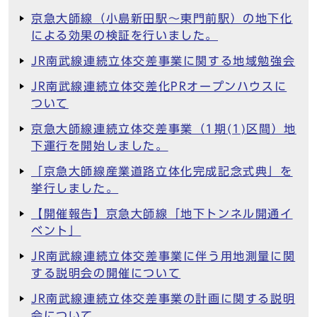
京急大師線（小島新田駅～東門前駅）の地下化
による効果の検証を行いました。
JR南武線連続立体交差事業に関する地域勉強会
JR南武線連続立体交差化PRオープンハウスに
ついて
京急大師線連続立体交差事業（1期(1)区間）地
下運行を開始しました。
「京急大師線産業道路立体化完成記念式典」を
挙行しました。
【開催報告】京急大師線「地下トンネル開通イ
ベント」
JR南武線連続立体交差事業に伴う用地測量に関
する説明会の開催について
JR南武線連続立体交差事業の計画に関する説明
会について