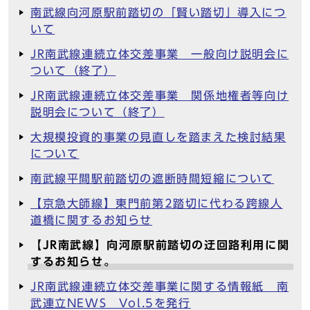
南武線向河原駅前踏切の「賢い踏切」導入につ
いて
JR南武線連続立体交差事業 一般向け説明会に
ついて（終了）
JR南武線連続立体交差事業 関係地権者等向け
説明会について（終了）
大規模投資的事業の見直しを踏まえた検討結果
について
南武線平間駅前踏切の遮断時間短縮について
【京急大師線】東門前第2踏切に代わる跨線人
道橋に関するお知らせ
【JR南武線】向河原駅前踏切の迂回路利用に関
するお知らせ。
JR南武線連続立体交差事業に関する情報紙 南
武連立NEWS Vol.5を発行