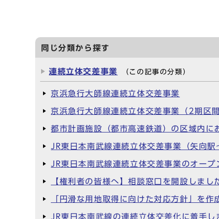
同じ分類から探す
連続立体交差事業
（この記事の分類）
京浜急行大師線連続立体交差事業
京浜急行大師線連続立体交差事業（2期区
都市計画施設（都市高速鉄道）の区域内に
JR東日本南武線連続立体交差事業（矢向駅
JR東日本南武線連続立体交差事業のオープ
【権利者の皆様へ】相談窓口を開設しまし
「円滑な用地取得に向けた対応方針」を作
JR東日本南武線の連続立体交差化に着手し