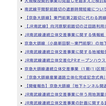
大規模投資的事業の見直しを踏まえた検討
南武線平間駅前踏切の遮断時間短縮につい
【京急大師線】東門前第2踏切に代わる跨
【JR南武線】向河原駅前踏切の迂回路利用
JR南武線連続立体交差事業に関する情報紙 
京急大師線（小島新田駅～東門前駅）の地
JR南武線連続立体交差事業に関する地域勉
JR南武線連続立体交差化PRオープンハウ
京急大師線連続立体交差事業（1期(1)区
「京急大師線産業道路立体化完成記念式典
【開催報告】京急大師線「地下トンネル開
JR南武線連続立体交差事業に伴う用地測量
JR南武線連続立体交差事業の計画に関する