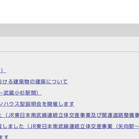
間）
おける建築物の建築について
～武蔵小杉駅間）
ンハウス型説明会を開催します
た（JR東日本南武線連続立体交差事業及び関連道路整備
成しました（JR東日本南武線連続立体交差事業（矢向駅
ます