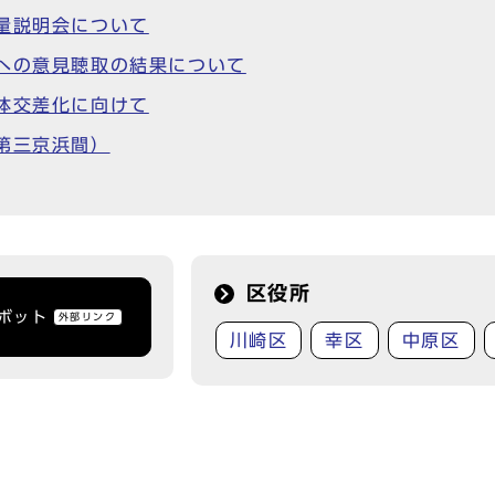
量説明会について
への意見聴取の結果について
体交差化に向けて
第三京浜間）
区役所
トボット
外部リンク
川崎区
幸区
中原区