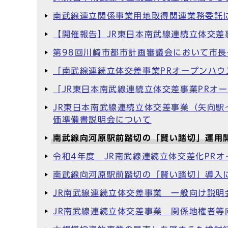
南武線連立関係事業用地取得関連業務委託
【開催報告】JR東日本南武線連続立体交
第98回川崎市都市計画審議会において市
「南武線連続立体交差事業PRオープンハウ
「JR東日本南武線連続立体交差事業PRオ
JR東日本南武線連続立体交差事業（矢向
価準備書説明会について
南武線向河原駅前踏切の「賢い踏切」運用
令和4年度 JR南武線連続立体交差化PR
南武線向河原駅前踏切の「賢い踏切」導入
JR南武線連続立体交差事業 一般向け説明
JR南武線連続立体交差事業 関係地権者等