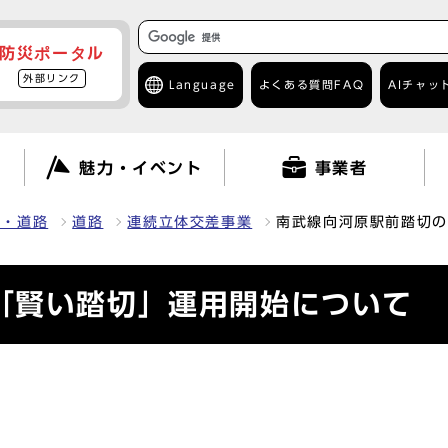
防災ポータル
外部リンク
Language
よくある質問
FAQ
AIチャッ
て
魅力・イベント
事業者
車・道路
道路
連続立体交差事業
南武線向河原駅前踏切の
「賢い踏切」運用開始について