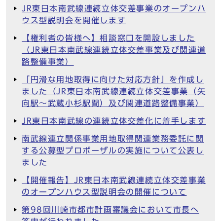
JR東日本南武線連続立体交差事業のオープンハ
ウス型説明会を開催します
【権利者の皆様へ】相談窓口を開設しました
（JR東日本南武線連続立体交差事業及び関連道
路整備事業）
「円滑な用地取得に向けた対応方針」を作成し
ました（JR東日本南武線連続立体交差事業（矢
向駅～武蔵小杉駅間）及び関連道路整備事業）
JR東日本南武線の連続立体交差化に着手します
南武線連立関係事業用地取得関連業務委託に関
する公募型プロポーザルの実施について公表し
ました
【開催報告】JR東日本南武線連続立体交差事業
のオープンハウス型説明会の開催について
第98回川崎市都市計画審議会において市長へ