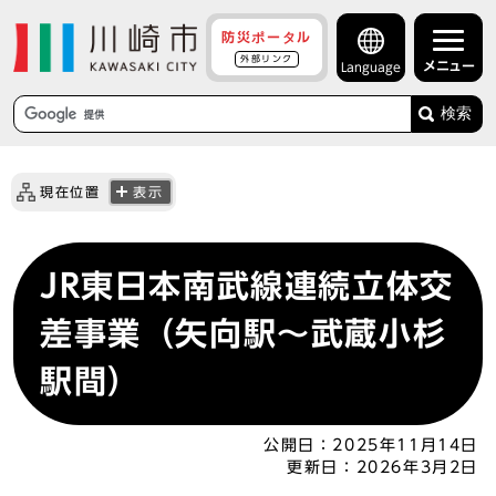
防災ポータル
外部リンク
メニュー
Language
検索
現在位置
表示
JR東日本南武線連続立体交
差事業（矢向駅～武蔵小杉
駅間）
公開日：
2025年11月14日
更新日：
2026年3月2日