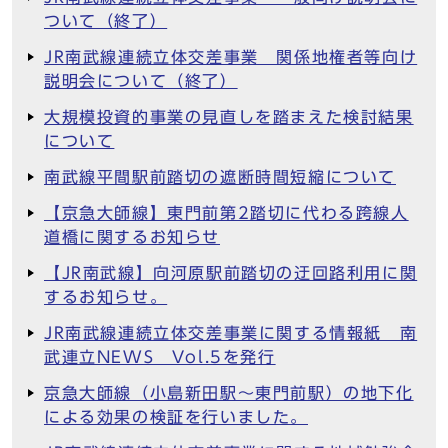
ついて（終了）
JR南武線連続立体交差事業 関係地権者等向け
説明会について（終了）
大規模投資的事業の見直しを踏まえた検討結果
について
南武線平間駅前踏切の遮断時間短縮について
【京急大師線】東門前第2踏切に代わる跨線人
道橋に関するお知らせ
【JR南武線】向河原駅前踏切の迂回路利用に関
するお知らせ。
JR南武線連続立体交差事業に関する情報紙 南
武連立NEWS Vol.5を発行
京急大師線（小島新田駅～東門前駅）の地下化
による効果の検証を行いました。