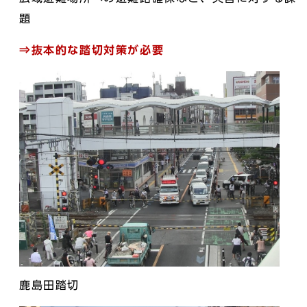
題
⇒抜本的な踏切対策が必要
鹿島田踏切