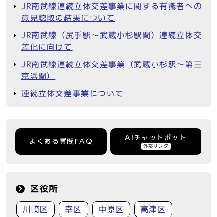
JR南武線連続立体交差事業に関する有識者への
意見聴取の結果について
JR南武線（尻手駅～武蔵小杉駅間）連続立体交
差化に向けて
JR南武線連続立体交差事業（武蔵小杉駅～第三
京浜間）
連続立体交差事業について
AIチャットボット
よくある質問FAQ
外部リンク
区役所
川崎区
幸区
中原区
高津区