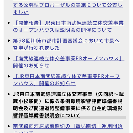
する公募型プロポーザルの実施について公表し
ました
【開催報告】JR東日本南武線連続立体交差事業
のオープンハウス型説明会の開催について
第98回川崎市都市計画審議会において市長へ
答申が行われました
「南武線連続立体交差事業PRオープンハウス」
開催のお知らせ
「JR東日本南武線連続立体交差事業PRオープ
ンハウス」開催のお知らせ
JR東日本南武線連続立体交差事業（矢向駅～武
蔵小杉駅間）に係る条例環境影響評価準備書説
明会及び関連道路整備事業に係る自主的環境影
響評価準備書説明会について
南武線向河原駅前踏切の「賢い踏切」運用開始