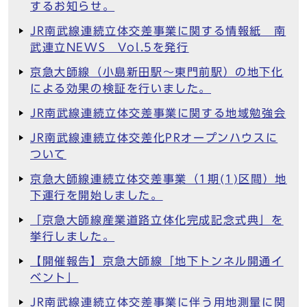
するお知らせ。
JR南武線連続立体交差事業に関する情報紙 南
武連立NEWS Vol.5を発行
京急大師線（小島新田駅～東門前駅）の地下化
による効果の検証を行いました。
JR南武線連続立体交差事業に関する地域勉強会
JR南武線連続立体交差化PRオープンハウスに
ついて
京急大師線連続立体交差事業（1期(1)区間）地
下運行を開始しました。
「京急大師線産業道路立体化完成記念式典」を
挙行しました。
【開催報告】京急大師線「地下トンネル開通イ
ベント」
JR南武線連続立体交差事業に伴う用地測量に関