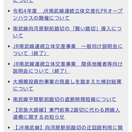
について
令和4年度 JR南武線連続立体交差化PRオープ
ンハウスの開催について
南武線向河原駅前踏切の「賢い踏切」導入につ
いて
JR南武線連続立体交差事業 一般向け説明会に
ついて（終了）
JR南武線連続立体交差事業 関係地権者等向け
説明会について（終了）
大規模投資的事業の見直しを踏まえた検討結果
について
南武線平間駅前踏切の遮断時間短縮について
【京急大師線】東門前第2踏切に代わる跨線人
道橋に関するお知らせ
【JR南武線】向河原駅前踏切の迂回路利用に関