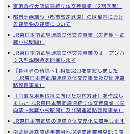
京浜急行大師線連続立体交差事業（2期区間）
都市計画施設（都市高速鉄道）の区域内におけ
る建築物の建築について
JR東日本南武線連続立体交差事業（矢向駅～武
蔵小杉駅間）
JR東日本南武線連続立体交差事業のオープンハ
ウス型説明会を開催します
【権利者の皆様へ】相談窓口を開設しました
（JR東日本南武線連続立体交差事業及び関連道
路整備事業）
「円滑な用地取得に向けた対応方針」を作成し
ました（JR東日本南武線連続立体交差事業（矢
向駅～武蔵小杉駅間）及び関連道路整備事業）
JR東日本南武線の連続立体交差化に着手します
南武線連立関係事業用地取得関連業務委託に関