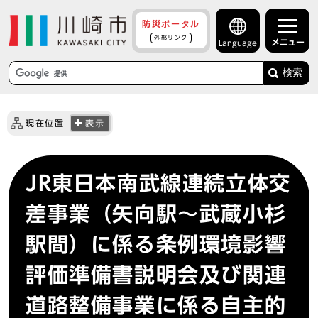
防災ポータル
外部リンク
メニュー
Language
検索
現在位置
表示
JR東日本南武線連続立体交
差事業（矢向駅～武蔵小杉
駅間）に係る条例環境影響
評価準備書説明会及び関連
道路整備事業に係る自主的