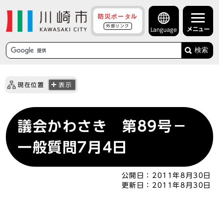
防災ポータル
外部リンク
メニュー
Language
検索
現在位置
表示
議会かわさき 第89号－
一般質問7月4日
公開日：
2011年8月30日
更新日：
2011年8月30日