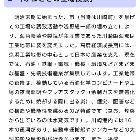
明治末期に始まった、市（当時は川崎町）を挙げ
ての工場の誘致活動や浅野総一郎の埋め立てによ
り、海苔養殖や製塩が主産業であった川崎臨海部は
工業地帯に姿を変えました。高度経済成長期には、
京浜工業地帯の中心として日本の産業を支え、現在
では、石油・鉄鋼・電気・機械・環境などさまざま
な基盤・先端技術産業が集積しています。工業地帯
の夜景は、稼動している石油化学コンビナートや工
場の夜間照明やフレアスタック（余剰ガスを無害化
するために焼却する際に出る炎）、煙突、配管など
の構造や機能性を眺めるのが特徴です（なお、煙突
から出ているのは水蒸気です）。川崎港内には16
本の運河があり、自動車運搬船やタンカーなどの大
型船舶や屋形船が行きかいます。また、平成