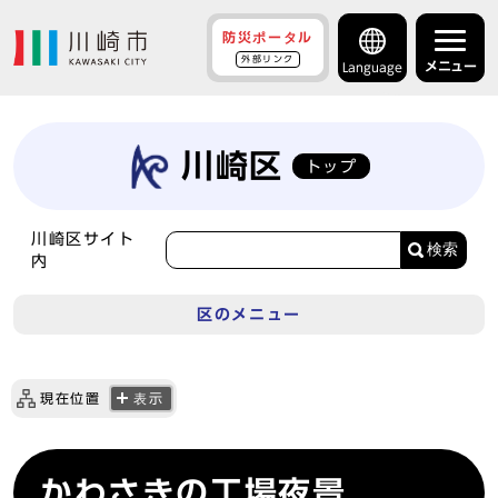
防災ポータル
外部リンク
メニュー
Language
川崎区
トップ
川崎区サイト
検索
内
区のメニュー
現在位置
表示
かわさきの工場夜景