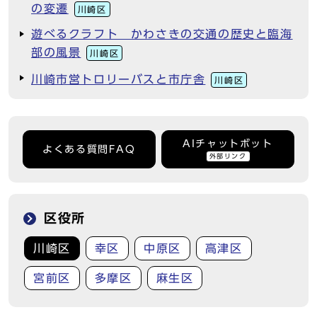
の変遷
川崎区
遊べるクラフト かわさきの交通の歴史と臨海
部の風景
川崎区
川崎市営トロリーバスと市庁舎
川崎区
AIチャットボット
よくある質問FAQ
外部リンク
区役所
川崎区
幸区
中原区
高津区
宮前区
多摩区
麻生区