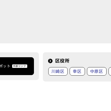
区役所
トボット
外部リンク
川崎区
幸区
中原区