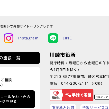
ウを開いて外部サイトへリンクします
Instagram
LINE
川崎市役所
の施設一覧
開庁時間：月曜日から金曜日の午前
ら1月3日を除く）
〒210-8577川崎市川崎区宮本町
、ご相談
電話：
044-200-2111
（代表）
休）
ーコールかわさきの
外部リンク
ージを見る
所在地と地図
行政サービスコ