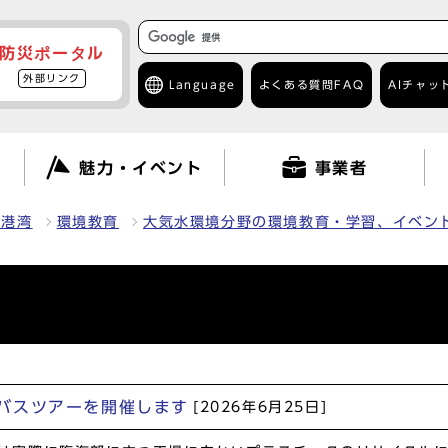
防災ポータル
外部リンク
Language
よくある質問
FAQ
AIチャッ
て
魅力・イベント
事業者
・港湾
環境教育
大気水環境分野の環境教育・学習、イベン
バスツアーを開催します
[2026年6月25日]