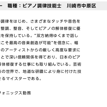
ー 職種：ピアノ調律技能士 川崎市中原区
の調律をはじめ、さまざまなタッチや音色を
す整調、整音、そしてピアノの解体修復に優
能を保持している。“双方納得ゆくまで話し
業こそ最高の音楽創造が可能”を信念に、幅
ロのアーティストからの厳しく高度な要求に
ことで深い信頼関係を得ており、日本のピア
解体修復する仕事にも取り組んでいる。芸術
楽の世界で、地道な研鑽により身に付けた技
きるマイスターである。
フォニックス勤務