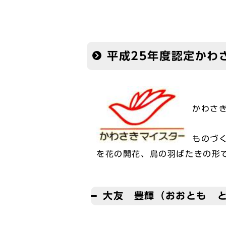
平成25年度認定かわ
かわさ
ものづ
を花の開花、鳥の羽ばたきの形
大友 豊輝（おおとも 