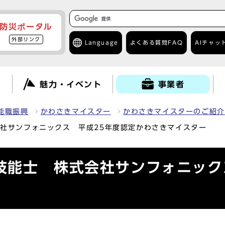
防災ポータル
外部リンク
Language
よくある質問
FAQ
AIチャッ
て
魅力・イベント
事業者
能職振興
かわさきマイスター
かわさきマイスターのご紹介
会社サンフォニックス 平成25年度認定かわさきマイスター
技能士 株式会社サンフォニック