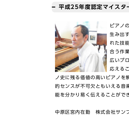
平成25年度認定マイスタ
ピアノ
生み出
れた技
合う作
広いプ
応える
ノ史に残る価値の高いピアノを
的センスが不可欠ともいえる音
能を分かり易く伝えることがで
中原区宮内在勤 株式会社サン