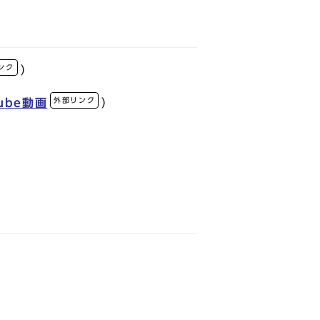
ンク
）
外部リンク
tube動画
）