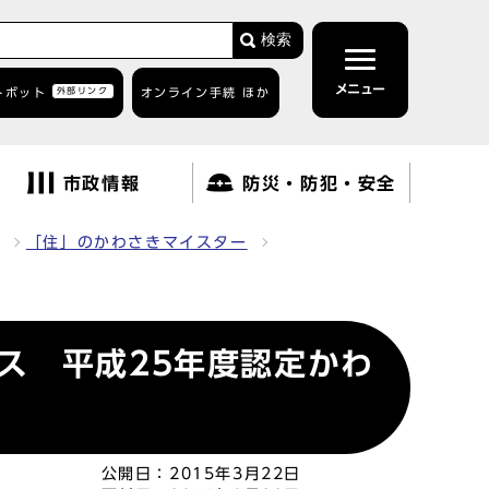
検索
メニュー
トボット
外部リンク
オンライン手続 ほか
市政情報
防災・防犯・安全
「住」のかわさきマイスター
ス 平成25年度認定かわ
公開日：
2015年3月22日