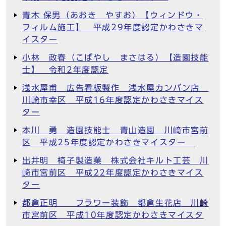
青木 保男（あおき やすお）【ウィンドウ・
フィルム施工】 平成29年度認定かわさきマ
イスター
小林 政春（こばやし まさはる）【造園技能
士】 令和2年度認定
浅水屋甫 広告看板製作 浅水屋カンバン店
川崎市幸区 平成16年度認定かわさきマイス
ター
本川 勇 造園技能士 青山造園 川崎市宮前
区 平成25年度認定かわさきマイスター
出井明 椅子製造業 株式会社キルト工芸 川
崎市宮前区 平成22年度認定かわさきマイス
ター
都倉正明 フラワー装飾 都倉生花店 川崎
市宮前区 平成10年度認定かわさきマイスタ