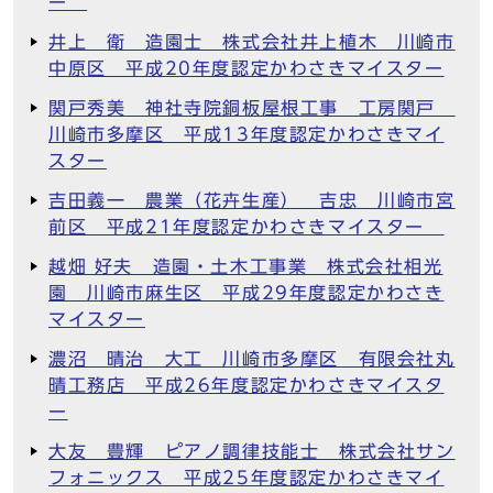
ー
井上 衛 造園士 株式会社井上植木 川崎市
中原区 平成20年度認定かわさきマイスター
関戸秀美 神社寺院銅板屋根工事 工房関戸
川崎市多摩区 平成13年度認定かわさきマイ
スター
吉田義一 農業（花卉生産） 吉忠 川崎市宮
前区 平成21年度認定かわさきマイスター
越畑 好夫 造園・土木工事業 株式会社相光
園 川崎市麻生区 平成29年度認定かわさき
マイスター
濃沼 晴治 大工 川崎市多摩区 有限会社丸
晴工務店 平成26年度認定かわさきマイスタ
ー
大友 豊輝 ピアノ調律技能士 株式会社サン
フォニックス 平成25年度認定かわさきマイ