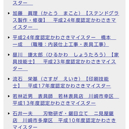
スター
加藤 眞理（かとう まこと）【ステンドグラ
ス製作・修復】 平成24年度認定かわさきマ
イスター
平成24年度認定かわさきマイスター 橋本
一成 （職種：内装仕上工事・表具工事）
昼川 捷太郎（ひるかわ しょうたろう）【家
具技能士】 平成23年度認定かわさきマイス
ター
流石 栄基（さすが えいき）【印刷技能
士】 平成17年度認定かわさきマイスター
若林近男 表具師 若林表具店 川崎市幸区
平成13年度認定かわさきマイスター
石井一夫 刃物研ぎ・鋸目立て ニ見屋鋸
店 川崎市多摩区 平成10年度認定かわさき
マイスター