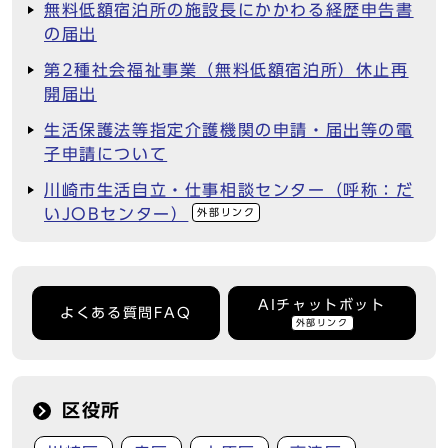
無料低額宿泊所の施設長にかかわる経歴申告書
の届出
第2種社会福祉事業（無料低額宿泊所）休止再
開届出
生活保護法等指定介護機関の申請・届出等の電
子申請について
川崎市生活自立・仕事相談センター（呼称：だ
いJOBセンター）
外部リンク
AIチャットボット
よくある質問FAQ
外部リンク
区役所