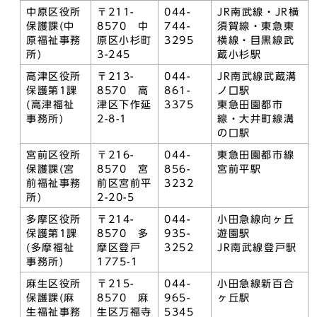
中原区役所
〒211-
044-
JR南武線・JR横
保護課(中
8570 中
744-
須賀線・東急東
原福祉事務
原区小杉町
3295
横線・目黒線武
所)
3-245
蔵小杉駅
高津区役所
〒213-
044-
JR南武線武蔵溝
保護第1課
8570 高
861-
ノ口駅
(高津福祉
津区下作延
3375
東急田園都市
事務所)
2-8-1
線・大井町線溝
の口駅
宮前区役所
〒216-
044-
東急田園都市線
保護課(宮
8570 宮
856-
宮前平駅
前福祉事務
前区宮前平
3232
所)
2-20-5
多摩区役所
〒214-
044-
小田急線向ヶ丘
保護第1課
8570 多
935-
遊園駅
(多摩福祉
摩区登戸
3252
JR南武線登戸駅
事務所)
1775-1
麻生区役所
〒215-
044-
小田急線新百合
保護課(麻
8570 麻
965-
ヶ丘駅
生福祉事務
生区万福寺
5345