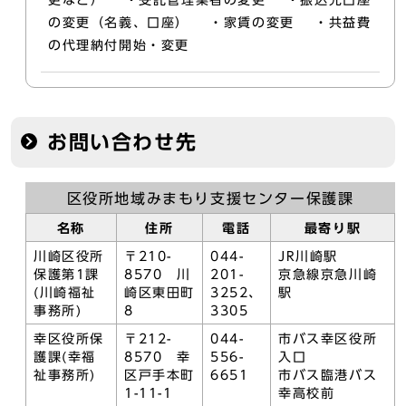
更など） ・受託管理業者の変更 ・振込先口座
の変更（名義、口座） ・家賃の変更 ・共益費
の代理納付開始・変更
お問い合わせ先
区役所地域みまもり支援センター保護課
名称
住所
電話
最寄り駅
川崎区役所
〒210-
044-
JR川崎駅
保護第1課
8570 川
201-
京急線京急川崎
(川崎福祉
崎区東田町
3252、
駅
事務所)
8
3305
幸区役所保
〒212-
044-
市バス幸区役所
護課(幸福
8570 幸
556-
入口
祉事務所)
区戸手本町
6651
市バス臨港バス
1-11-1
幸高校前