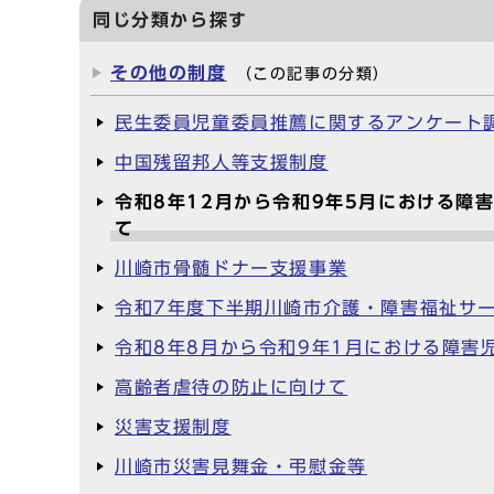
同じ分類から探す
その他の制度
（この記事の分類）
民生委員児童委員推薦に関するアンケート
中国残留邦人等支援制度
令和8年12月から令和9年5月における
て
川崎市骨髄ドナー支援事業
令和7年度下半期川崎市介護・障害福祉サ
令和8年8月から令和9年1月における障
高齢者虐待の防止に向けて
災害支援制度
川崎市災害見舞金・弔慰金等