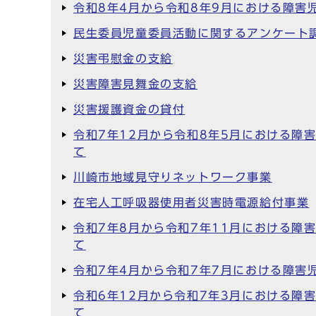
令和8年4月から令和8年9月における障
民生委員児童委員活動に関するアンケート
災害弔慰金の支給
災害障害見舞金の支給
災害援護資金の貸付
令和7年12月から令和8年5月における
て
川崎市地域見守りネットワーク事業
在宅人工呼吸器使用者災害時電源給付事業
令和7年8月から令和7年11月における
て
令和7年4月から令和7年7月における障
令和6年12月から令和7年3月における
て