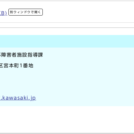
別ウィンドウで開く
KB)
部障害者施設指導課
崎区宮本町1番地
.kawasaki.jp