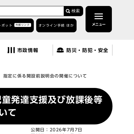
検索
メニュー
トボット
外部リンク
オンライン手続 ほか
市政情報
防災・防犯・安全
る）指定に係る開設前説明会の開催について
児童発達支援及び放課後等
いて
公開日：
2026年7月7日