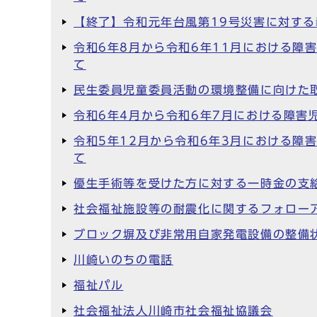
【終了】令和元年台風第19号災害に対す
令和6年8月から令和6年11月における
て
民生委員児童委員活動の環境整備に向けた
令和6年4月から令和6年7月における障
令和5年12月から令和6年3月における
て
優生手術等を受けた方に対する一時金の支
社会福祉施設等の耐震化に関するフォロー
ブロック塀及び非常用自家発電設備の整備
川崎いのちの電話
福祉パル
社会福祉法人川崎市社会福祉協議会