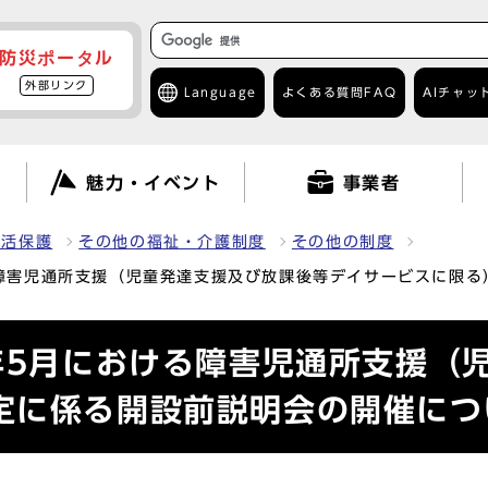
防災ポータル
外部リンク
Language
よくある質問
FAQ
AIチャッ
て
魅力・イベント
事業者
生活保護
その他の福祉・介護制度
その他の制度
る障害児通所支援（児童発達支援及び放課後等デイサービスに限
年5月における障害児通所支援（
定に係る開設前説明会の開催につ