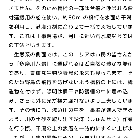
きません。そのため橋桁の一部は台船と呼ばれる資
材運搬用の船を使い、約80m の橋桁を水面の干満
を利用し、満潮時刻に合わせて一括で架設していま
す。これは工事現場が、河口に近い汽水域ならでは
の工法といえます。
生態系の側面では、このエリアは市民の皆さんか
ら『多摩川八景』に選ばれるほど自然の豊かな場所
であり、貴重な生物や野鳥の飛来も見られます。そ
のため野鳥の飛行を妨げないよう橋桁の上には、構
造物を付けず、照明は欄干や防護柵の中に埋め込
み、さらに外に光が極力漏れないよう工夫していま
す。その他にも、浅い川の中を工事船が進入できる
よう、川の土砂を取り出す浚渫（しゅんせつ）作業
を行う際、干潟の土の表層を一時的にすくい上げま
したが、工事の最後にその土を再利用することで、