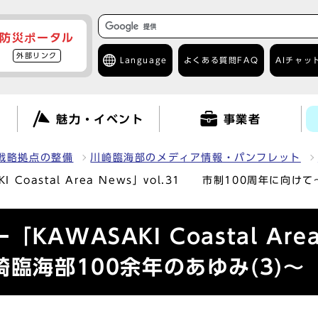
防災ポータル
外部リンク
Language
よくある質問
FAQ
AIチャッ
て
魅力・イベント
事業者
戦略拠点の整備
川崎臨海部のメディア情報・パンフレット
Coastal Area News」vol.31 市制100周年に向け
AWASAKI Coastal Area
臨海部100余年のあゆみ(3)～