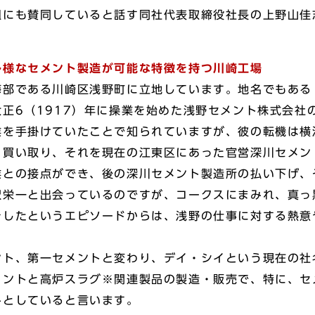
組にも賛同していると話す同社代表取締役社長の上野山佳
。
多様なセメント製造が可能な特徴を持つ川崎工場
部である川崎区浅野町に立地しています。地名でもある
正6（1917）年に操業を始めた浅野セメント株式会社
を手掛けていたことで知られていますが、彼の転機は横
く買い取り、それを現在の江東区にあった官営深川セメン
業との接点ができ、後の深川セメント製造所の払い下げ、
沢栄一と出会っているのですが、コークスにまみれ、真っ
をしたというエピソードからは、浅野の仕事に対する熱意
ト、第一セメントと変わり、デイ・シイという現在の社
メントと高炉スラグ※関連製品の製造・販売で、特に、セ
みとしていると言います。