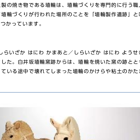
製の焼き物である埴輪は、埴輪づくりを専門的に行う職
て埴輪づくりが行われた場所のことを「埴輪製作遺跡」と
みつかっています。
らいざか はにわ かまあと／しらいざか はにわ ようせ
ました。白井坂埴輪窯跡からは、埴輪を焼いた窯の跡とと
っている途中で壊れてしまった埴輪のかけらや粘土のかた