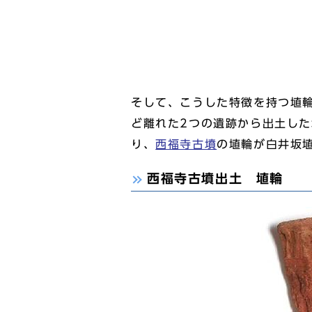
そして、こうした特徴を持つ埴
ど離れた2つの遺跡から出土し
り、
西福寺古墳
の埴輪が白井坂
西福寺古墳出土 埴輪