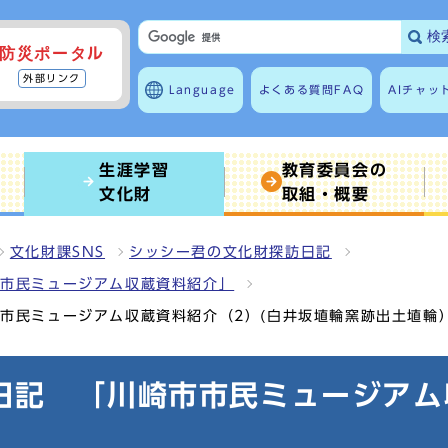
検
防災ポータル
外部リンク
Language
よくある質問
FAQ
AIチャッ
生涯学習
教育委員会の
文化財
取組・概要
文化財課SNS
シッシー君の文化財探訪日記
市市民ミュージアム収蔵資料紹介」
市民ミュージアム収蔵資料紹介（2）(白井坂埴輪窯跡出土埴輪
日記 「川崎市市民ミュージアム