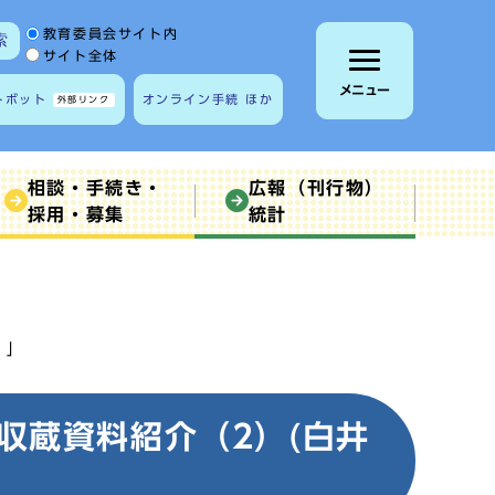
サイト内検索の範囲
教育委員会サイト内
索
サイト全体
メニュー
トボット
オンライン手続 ほか
外部リンク
相談・手続き・
広報（刊行物）
採用・募集
統計
）」
収蔵資料紹介（2）(白井