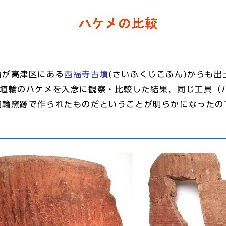
輪が高津区にある
西福寺古墳
(さいふくじこふん)からも出
た埴輪のハケメを入念に観察・比較した結果、同じ工具（
埴輪窯跡で作られたものだということが明らかになったの