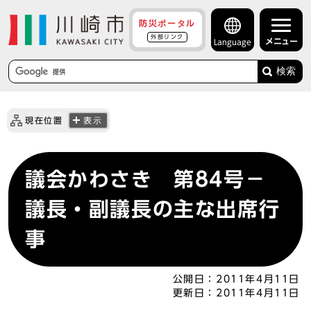
防災ポータル
外部リンク
メニュー
Language
検索
現在位置
表示
議会かわさき 第84号－
議長・副議長の主な出席行
事
公開日：
2011年4月11日
更新日：
2011年4月11日