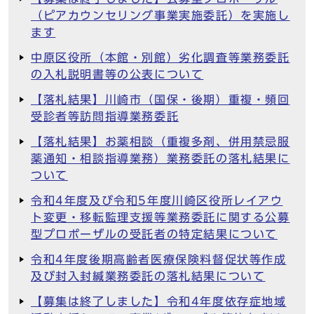
（ピアカウンセリング事業実施委託）を実施し
ます
中原区役所（本館・別館）劣化調査等業務委託
の入札説明書等の公表について
【落札結果】川崎市（国保・後期）重複・頻回
受診者等訪問指導業務委託
【落札結果】お薬相談（重複多剤、併用禁忌服
薬通知・相談指導業務）業務委託の落札結果に
ついて
令和4年度及び令和5年度川崎区役所レイアウ
ト変更・移転監理支援等業務委託に関する公募
型プロポーザルの受託者の特定結果について
令和4年度後期高齢者医療保険料督促状等作成
及び封入封緘業務委託の落札結果について
【募集は終了しました】令和4年度依存症地域