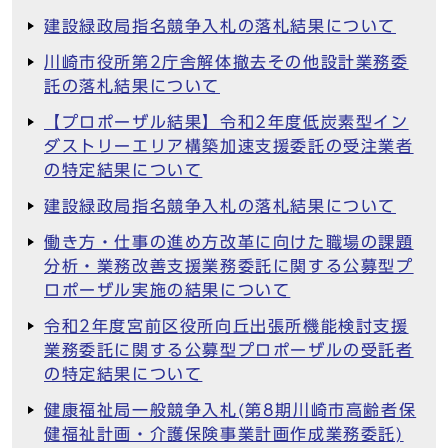
建設緑政局指名競争入札の落札結果について
川崎市役所第2庁舎解体撤去その他設計業務委
託の落札結果について
【プロポーザル結果】令和2年度低炭素型イン
ダストリーエリア構築加速支援委託の受注業者
の特定結果について
建設緑政局指名競争入札の落札結果について
働き方・仕事の進め方改革に向けた職場の課題
分析・業務改善支援業務委託に関する公募型プ
ロポーザル実施の結果について
令和2年度宮前区役所向丘出張所機能検討支援
業務委託に関する公募型プロポーザルの受託者
の特定結果について
健康福祉局一般競争入札(第8期川崎市高齢者保
健福祉計画・介護保険事業計画作成業務委託)