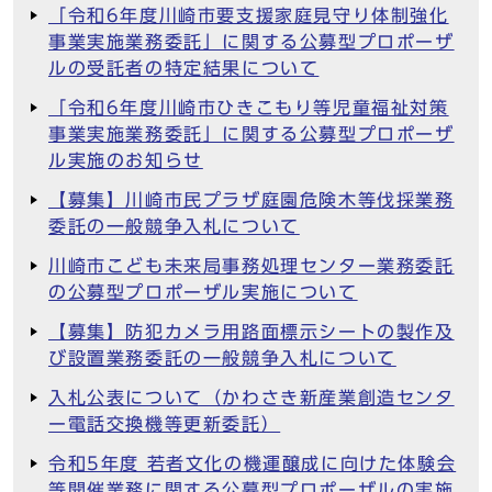
「令和6年度川崎市要支援家庭見守り体制強化
事業実施業務委託」に関する公募型プロポーザ
ルの受託者の特定結果について
「令和6年度川崎市ひきこもり等児童福祉対策
事業実施業務委託」に関する公募型プロポーザ
ル実施のお知らせ
【募集】川崎市民プラザ庭園危険木等伐採業務
委託の一般競争入札について
川崎市こども未来局事務処理センター業務委託
の公募型プロポーザル実施について
【募集】防犯カメラ用路面標示シートの製作及
び設置業務委託の一般競争入札について
入札公表について（かわさき新産業創造センタ
ー電話交換機等更新委託）
令和5年度 若者文化の機運醸成に向けた体験会
等開催業務に関する公募型プロポーザルの実施