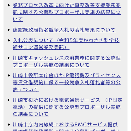
業務プロセス改革に向けた事務改善支援業務委
託に関する公募型プロポーザル実施の結果につ
いて
建設緑政局指名競争入札の落札結果について
入札公表について（令和5年度かわさき科学技
術サロン運営業務委託）
川崎市キャッシュレス決済業務に関する公募型
プロポーザル実施の結果について
川崎市役所本庁舎ほかIP電話機及びライセンス
等賃貸借契約に係る一般競争入札落札者等の公
表について
川崎市役所における電気通信サービス （IP固定
電話）の提供に関する公募型プロポーザル実施
の結果について
川崎市庁内内線網におけるFMCサービス提供