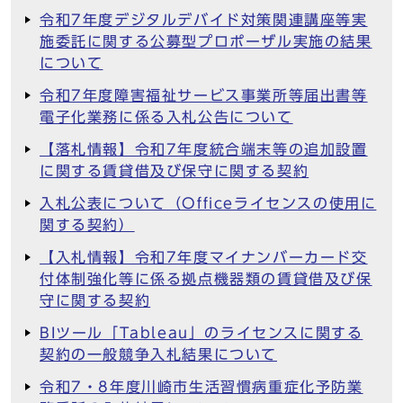
令和7年度デジタルデバイド対策関連講座等実
施委託に関する公募型プロポーザル実施の結果
について
令和7年度障害福祉サービス事業所等届出書等
電子化業務に係る入札公告について
【落札情報】令和7年度統合端末等の追加設置
に関する賃貸借及び保守に関する契約
入札公表について（Officeライセンスの使用に
関する契約）
【入札情報】令和7年度マイナンバーカード交
付体制強化等に係る拠点機器類の賃貸借及び保
守に関する契約
BIツール「Tableau」のライセンスに関する
契約の一般競争入札結果について
令和7・8年度川崎市生活習慣病重症化予防業