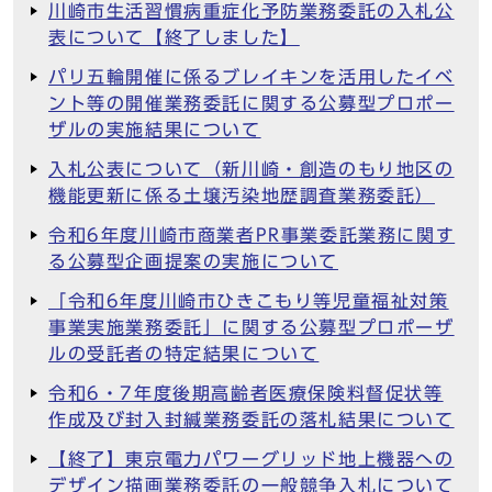
川崎市生活習慣病重症化予防業務委託の入札公
表について【終了しました】
パリ五輪開催に係るブレイキンを活用したイベ
ント等の開催業務委託に関する公募型プロポー
ザルの実施結果について
入札公表について（新川崎・創造のもり地区の
機能更新に係る土壌汚染地歴調査業務委託）
令和6年度川崎市商業者PR事業委託業務に関す
る公募型企画提案の実施について
「令和6年度川崎市ひきこもり等児童福祉対策
事業実施業務委託」に関する公募型プロポーザ
ルの受託者の特定結果について
令和6・7年度後期高齢者医療保険料督促状等
作成及び封入封緘業務委託の落札結果について
【終了】東京電力パワーグリッド地上機器への
デザイン描画業務委託の一般競争入札について