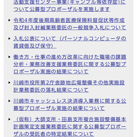
活動支援センター事業(ギャンブル等依存症)に
ついて公募型プロポーザルを実施します
令和4年度後期高齢者医療保険料督促状等作成
及び封入封緘業務委託の一般競争入札について
入札公表について（パーソナルコンピュータの
賃貸借及び保守）
働き方・仕事の進め方改革に向けた職場の課題
分析・業務改善支援業務委託に関する公募型プ
ロポーザル実施の結果について
川崎市役所第2庁舎跡地広場整備その他実施設
計業務委託の落札結果について
川崎市キャッシュレス決済導入業務に関する公
募型プロポーザル実施の結果について
（仮称）大師支所・田島支所複合施設整備基本
計画策定支援業務委託に関する公募型プロポー
ザルの受託者の特定結果について