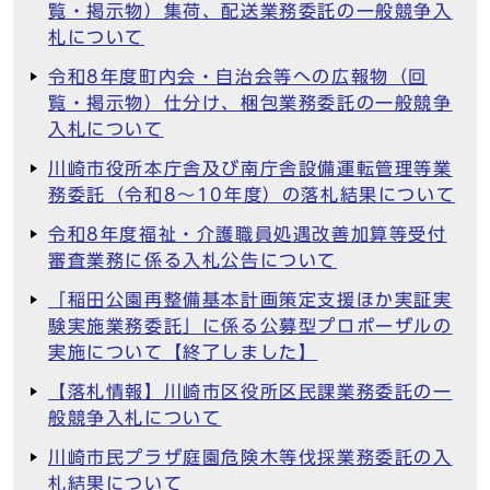
覧・掲示物）集荷、配送業務委託の一般競争入
札について
令和8年度町内会・自治会等への広報物（回
覧・掲示物）仕分け、梱包業務委託の一般競争
入札について
川崎市役所本庁舎及び南庁舎設備運転管理等業
務委託（令和8～10年度）の落札結果について
令和8年度福祉・介護職員処遇改善加算等受付
審査業務に係る入札公告について
「稲田公園再整備基本計画策定支援ほか実証実
験実施業務委託」に係る公募型プロポーザルの
実施について【終了しました】
【落札情報】川崎市区役所区民課業務委託の一
般競争入札について
川崎市民プラザ庭園危険木等伐採業務委託の入
札結果について