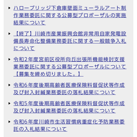
ハローブリッジ下倉庫壁面ミューラルアート制
作業務委託に関する公募型プロポーザルの実施
結果について
【終了】川崎市産業振興会館非常用自家発電設
備長寿命化整備業務委託に関する一般競争入札
について
令和2年度宮前区役所向丘出張所機能検討支援
業務委託に関する公募型プロポーザルについて
【募集を締め切りました。】
令和6年度後期高齢者医療保険料督促状等作成
及び封入封緘業務委託の落札結果について
令和5年度後期高齢者医療保険料督促状等作成
及び封入封緘業務委託の落札結果について
令和6年度川崎市生活習慣病重症化予防業務委
託の入札結果について