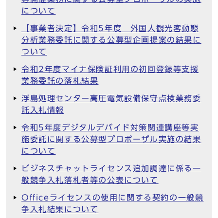
について
【事業者決定】令和5年度 外国人観光客動態
分析業務委託に関する公募型企画提案の結果に
ついて
令和2年度マイナ保険証利用の初回登録等支援
業務委託の落札結果
浮島処理センター高圧電気設備保守点検業務委
託入札情報
令和5年度デジタルデバイド対策関連講座等実
施委託に関する公募型プロポーザル実施の結果
について
ビジネスチャットライセンス追加調達に係る一
般競争入札落札者等の公表について
Officeライセンスの使用に関する契約の一般競
争入札結果について