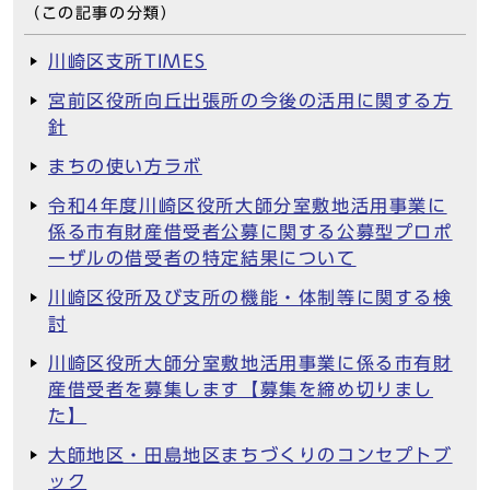
（この記事の分類）
川崎区支所TIMES
宮前区役所向丘出張所の今後の活用に関する方
針
まちの使い方ラボ
令和4年度川崎区役所大師分室敷地活用事業に
係る市有財産借受者公募に関する公募型プロポ
ーザルの借受者の特定結果について
川崎区役所及び支所の機能・体制等に関する検
討
川崎区役所大師分室敷地活用事業に係る市有財
産借受者を募集します【募集を締め切りまし
た】
大師地区・田島地区まちづくりのコンセプトブ
ック