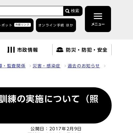
検索
メニュー
トボット
外部リンク
オンライン手続 ほか
市政情報
防災・防犯・安全
導・監査関係
災害・感染症
過去のお知らせ
訓練の実施について（照
公開日：
2017年2月9日