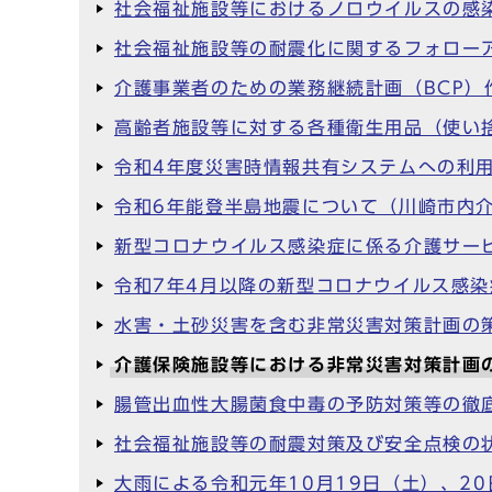
社会福祉施設等におけるノロウイルスの感
社会福祉施設等の耐震化に関するフォロー
介護事業者のための業務継続計画（BCP）
高齢者施設等に対する各種衛生用品（使い
令和4年度災害時情報共有システムへの利
令和6年能登半島地震について（川崎市内
新型コロナウイルス感染症に係る介護サー
令和7年4月以降の新型コロナウイルス感
水害・土砂災害を含む非常災害対策計画の
介護保険施設等における非常災害対策計画
腸管出血性大腸菌食中毒の予防対策等の徹
社会福祉施設等の耐震対策及び安全点検の
大雨による令和元年10月19日（土）、2