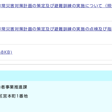
災害対策計画の策定及び避難訓練の実施について（照会）(P
常災害対策計画の策定及び避難訓練の実施の点検及び指導
38KB)
齢者事業推進課
崎区宮本町1番地