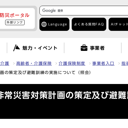
防災ポータル
外部リンク
Language
よくある質問
FAQ
AIチャッ
て
魅力・イベント
事業者
・介護
高齢者・介護保険
介護保険制度
事業者入口
指
計画の策定及び避難訓練の実施について（照会）
非常災害対策計画の策定及び避難