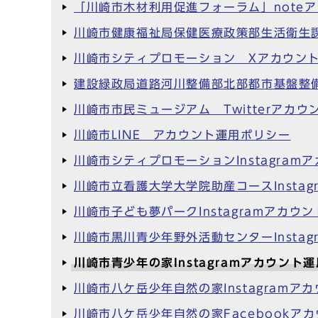
「川崎市木材利用促進フォーラム」note
川崎市健康福祉局保健医療政策部生活衛生課
川崎市シティプロモーション Xアカウン
建設緑政局道路河川整備部北部都市基盤整
川崎市市民ミュージアム Twitterアカ
川崎市LINE アカウント運用ポリシー
川崎市シティプロモーションInstagram
川崎市立看護大学大学院助産コースInsta
川崎市子ども夢パークInstagramアカウ
川崎市黒川青少年野外活動センターInsta
川崎市青少年の家Instagramアカウント
川崎市八ケ岳少年自然の家Instagramア
川崎市八ケ岳少年自然の家Facebookア