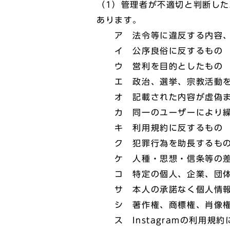
（1）管理者が不適切と判断し
あります。
ア 法令等に違反する内容、
イ 公序良俗に反するもの
ウ 営利を目的としたもの
エ 政治、選挙、宗教活動を
オ 記載された内容が虚偽ま
カ 同一のユーザーにより繰り
キ 利用規約に反するもの
ク 犯罪行為を助長するも
ケ 人種・思想・信条等の差
コ 特定の個人、企業、団体等
サ 本人の承諾なく個人情報を
シ 著作権、商標権、肖像権な
ス Instagramの利用規約