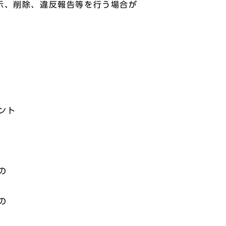
示、削除、違反報告等を行う場合が
ント
の
の