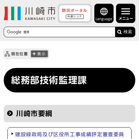
防災ポータル
外部リンク
メニュー
Language
検索
現在位置
表示
総務部技術監理課
川崎市要綱
建設緑政局及び区役所工事成績評定審査委員