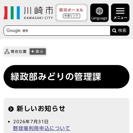
防災ポータル
外部リンク
メニュー
Language
検索
現在位置
表示
緑政部みどりの管理課
新しいお知らせ
2026年7月31日
野球場利用申込について