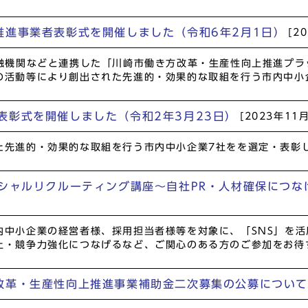
推進事業者表彰式を開催しました（令和6年2月1日）
[2
金融機関などと連携した「川崎市働き方改革・生産性向上推進プ
の活動等により創出された先進的・効果的な取組を行う市内中小
表彰式を開催しました（令和2年3月23日）
[2023年11
先進的・効果的な取組を行う市内中小企業7社をを選定・表彰
ーシャルリクルーティング講座～自社PR・人材確保につ
内中小企業の経営者様、採用担当者様等を対象に、「SNS」を
上・競争力強化につなげるなど、ご関心のある方のご参加をお待
改革・生産性向上推進事業補助金二次募集の公募につい