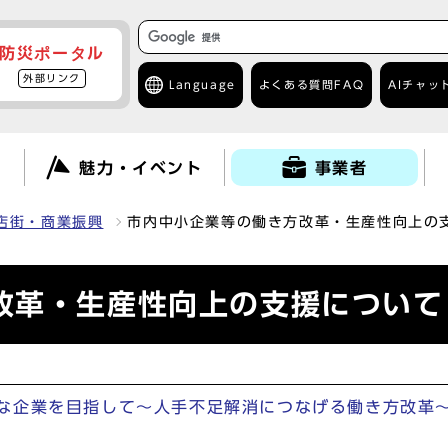
防災ポータル
外部リンク
Language
よくある質問
FAQ
AIチャッ
て
魅力・イベント
事業者
店街・商業振興
市内中小企業等の働き方改革・生産性向上の
改革・生産性向上の支援について
な企業を目指して～人手不足解消につなげる働き方改革