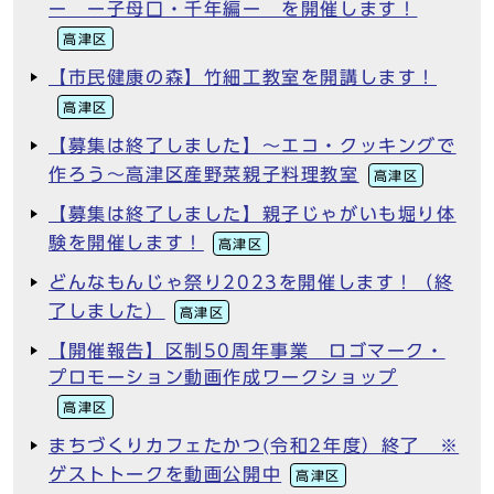
ー ー子母口・千年編ー を開催します！
高津区
【市民健康の森】竹細工教室を開講します！
高津区
【募集は終了しました】～エコ・クッキングで
作ろう～高津区産野菜親子料理教室
高津区
【募集は終了しました】親子じゃがいも堀り体
験を開催します！
高津区
どんなもんじゃ祭り2023を開催します！（終
了しました）
高津区
【開催報告】区制50周年事業 ロゴマーク・
プロモーション動画作成ワークショップ
高津区
まちづくりカフェたかつ(令和2年度）終了 ※
ゲストトークを動画公開中
高津区