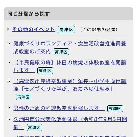
同じ分類から探す
その他のイベント
高津区
（この記事の分類）
健康づくりボランティア・食生活改善推進員養
成教室のご案内
高津区
【市民健康の森】休日の炭焼き体験教室を開講
します！
高津区
【高津区市民提案型事業】年長～中学生向け講
座「モノづくりで学ぶ、おカネの仕組み」
高津区
男性のための料理教室を開催します！
高津区
久地円筒分水美化活動体験（令和8年9月5日開
催）
高津区