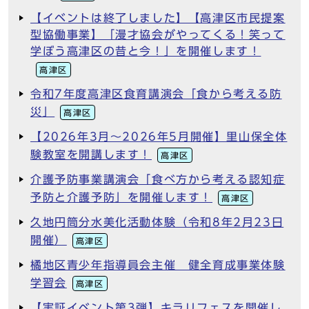
【イベントは終了しました】【高津区市民提案
型協働事業】「漫才協会がやってくる！笑って
学ぼう高津区の昔と今！」を開催します！
高津区
令和7年度高津区食育講演会「食から考える防
災」
高津区
【2026年3月～2026年5月開催】里山保全体
験教室を開講します！
高津区
介護予防事業講演会「食べ方から考える認知症
予防と介護予防」を開催します！
高津区
久地円筒分水美化活動体験（令和8年2月23日
開催）
高津区
橘地区青少年指導員会主催 健全育成事業体験
学習会
高津区
【実証イベント第3弾】キラリフェスを開催し