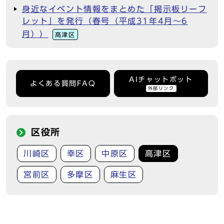
身近なイベント情報をまとめた「掲示板リーフ
レット」を発行（春号（平成31年4月～6
月））
高津区
AIチャットボット
よくある質問FAQ
外部リンク
区役所
川崎区
幸区
中原区
高津区
宮前区
多摩区
麻生区