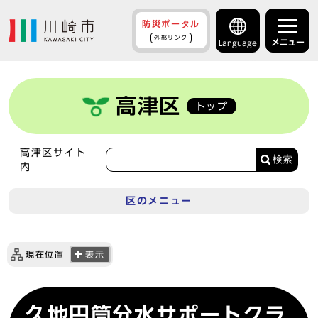
防災ポータル
外部リンク
メニュー
Language
高津区
トップ
高津区サイト
検索
内
区のメニュー
現在位置
表示
久地円筒分水サポートクラ