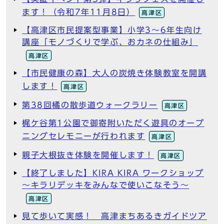
ます！（令和7年11月8日）
高津区
【高津区市民提案型事業】小学3～6年生向け
講座「モノづくりで学ぶ、おカネの仕組み」
高津区
【市民健康の森】大人の炭焼き体験教室を開講
します！
高津区
第38回橘の散歩道ウォークラリー
高津区
梶ケ谷第1公園で御寄附いただく遊具のオープ
ニングセレモニーが行われます
高津区
親子大根抜き体験を開催します！
高津区
【終了しました】KIRA KIRA ワークショップ
～キラリデッキをみんなで使いこなそう～
高津区
見て歩いて実感！ 高津まちあるきガイドツア