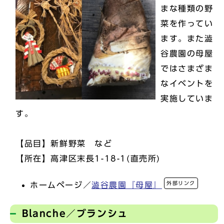
まな種類の野
菜を作ってい
ます。また澁
谷農園の母屋
ではさまざま
なイベントを
実施していま
す。
【品目】新鮮野菜 など
【所在】高津区末長1-18-1(直売所)
外部リンク
ホームページ／
澁谷農園『母屋』
Blanche／ブランシュ