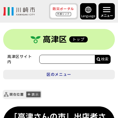
防災ポータル
外部リンク
メニュー
Language
高津区
トップ
高津区サイト
検索
内
区のメニュー
現在位置
表示
「高津さんの市」出店者さ