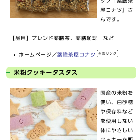
ップ『薬膳茶
屋コナツ』さ
んです。
【品目】ブレンド薬膳茶、薬膳珈琲 など
外部リンク
ホームページ／
薬膳茶屋コナツ
米粉クッキータスタス
国産の米粉を
使い、白砂糖
や保存料など
を使用しない
体にやさしい
クッキーを販