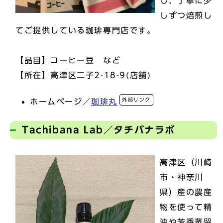
し、丁寧に少
しずつ焙煎し
てご提供している珈琲専門店です。
【品目】コーヒー豆 など
【所在】高津区二子2-18-9(店舗)
外部リンク
ホームページ／
珈琲丸
Tachibana Lab／タチバナラボ
高津区（川崎
市・神奈川
県）産の農産
物を使って精
油や芳香蒸留