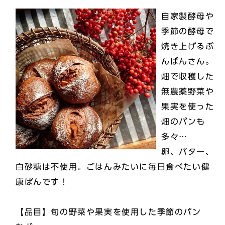
自家製酵母や
季節の酵母で
焼き上げるぶ
んぱんさん。
畑で収穫した
無農薬野菜や
果実を使った
畑のパンも
多々…
卵、バター、
白砂糖は不使用。ごはんみたいに毎日食べたい健
康ぱんです！
【品目】旬の野菜や果実を使用した季節のパン