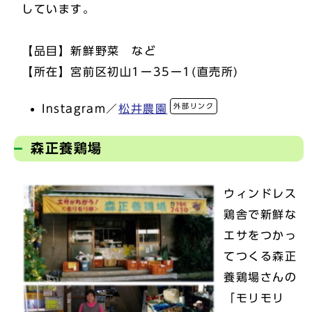
しています。
【品目】新鮮野菜 など
【所在】宮前区初山1ー35ー1(直売所)
外部リンク
Instagram／
松井農園
森正養鶏場
ウィンドレス
鶏舎で新鮮な
エサをつかっ
てつくる森正
養鶏場さんの
「モリモリ