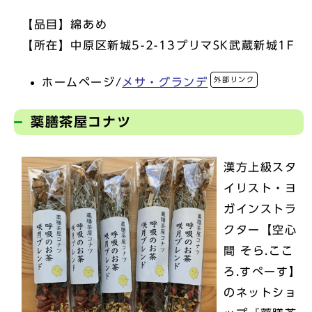
【品目】綿あめ
【所在】中原区新城5-2-13プリマSK武蔵新城1F
外部リンク
ホームページ/
メサ・グランデ
薬膳茶屋コナツ
漢方上級スタ
イリスト・ヨ
ガインストラ
クター【空心
間 そら.ここ
ろ.すぺーす】
のネットショ