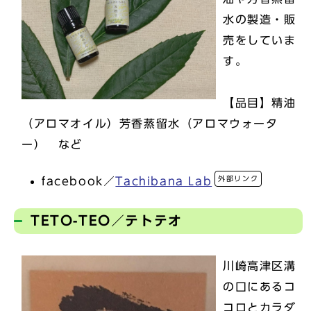
水の製造・販
売をしていま
す。
【品目】精油
（アロマオイル）芳香蒸留水（アロマウォータ
ー） など
外部リンク
facebook／
Tachibana Lab
TETO-TEO／テトテオ
川崎高津区溝
の口にあるコ
コロとカラダ