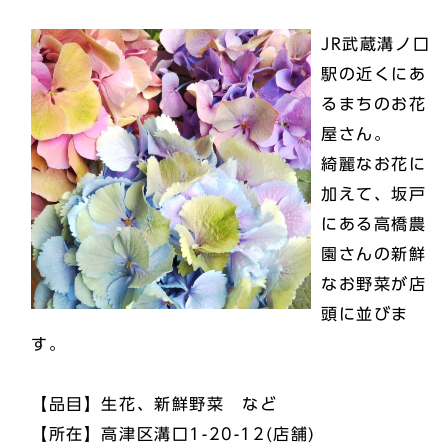
JR武蔵溝ノ口
駅の近くにあ
るまちのお花
屋さん。
綺麗なお花に
加えて、坂戸
にある高橋農
園さんの新鮮
なお野菜が店
頭に並びま
す。
【品目】生花、新鮮野菜 など
【所在】高津区溝口1-20-12(店舗)