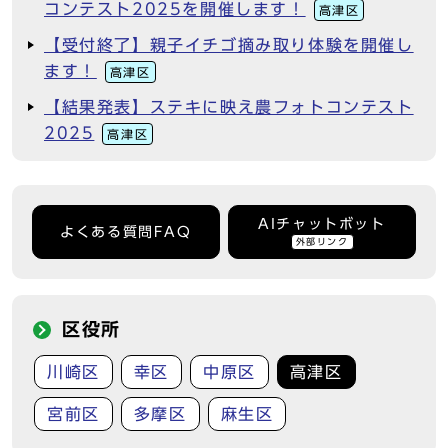
コンテスト2025を開催します！
高津区
【受付終了】親子イチゴ摘み取り体験を開催し
ます！
高津区
【結果発表】ステキに映え農フォトコンテスト
2025
高津区
AIチャットボット
よくある質問FAQ
外部リンク
区役所
川崎区
幸区
中原区
高津区
宮前区
多摩区
麻生区