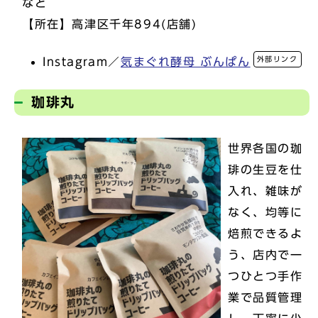
など
【所在】高津区千年894(店舗)
外部リンク
Instagram／
気まぐれ酵母 ぶんぱん
珈琲丸
世界各国の珈
琲の生豆を仕
入れ、雑味が
なく、均等に
焙煎できるよ
う、店内で一
つひとつ手作
業で品質管理