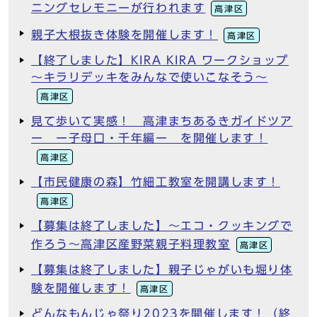
ニングセレモニーが行われます
高津区
親子大根抜き体験を開催します！
高津区
【終了しました】KIRA KIRA ワークショップ
～キラリデッキをみんなで使いこなそう～
高津区
見て歩いて実感！ 高津まちあるきガイドツア
ー ー子母口・千年編ー を開催します！
高津区
【市民健康の森】竹細工教室を開講します！
高津区
【募集は終了しました】～エコ・クッキングで
作ろう～高津区産野菜親子料理教室
高津区
【募集は終了しました】親子じゃがいも堀り体
験を開催します！
高津区
どんなもんじゃ祭り2023を開催します！（終