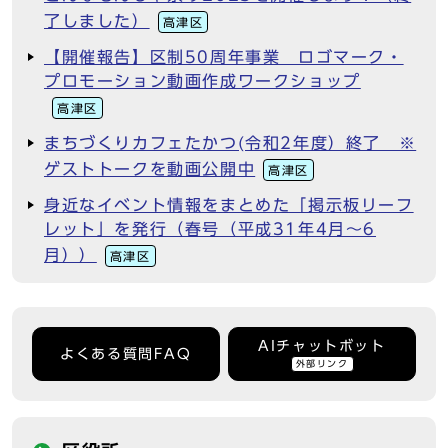
了しました）
高津区
【開催報告】区制50周年事業 ロゴマーク・
プロモーション動画作成ワークショップ
高津区
まちづくりカフェたかつ(令和2年度）終了 ※
ゲストトークを動画公開中
高津区
身近なイベント情報をまとめた「掲示板リーフ
レット」を発行（春号（平成31年4月～6
月））
高津区
AIチャットボット
よくある質問FAQ
外部リンク