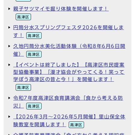
親子サツマイモ掘り体験を開催します！
高津区
円筒分水スプリングフェスタ2026を開催しま
す！
高津区
久地円筒分水美化活動体験（令和8年6月6日開
催）
高津区
【イベントは終了しました】【高津区市民提案
型協働事業】「漫才協会がやってくる！笑って
学ぼう高津区の昔と今！」を開催します！
高津区
令和7年度高津区食育講演会「食から考える防
災」
高津区
【2026年3月～2026年5月開催】里山保全体
験教室を開講します！
高津区