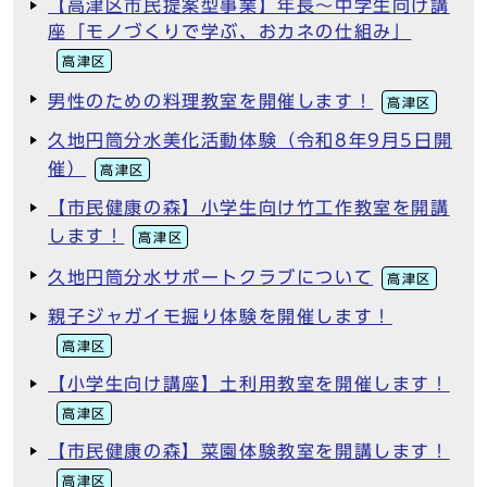
【高津区市民提案型事業】年長～中学生向け講
座「モノづくりで学ぶ、おカネの仕組み」
高津区
男性のための料理教室を開催します！
高津区
久地円筒分水美化活動体験（令和8年9月5日開
催）
高津区
【市民健康の森】小学生向け竹工作教室を開講
します！
高津区
久地円筒分水サポートクラブについて
高津区
親子ジャガイモ掘り体験を開催します！
高津区
【小学生向け講座】土利用教室を開催します！
高津区
【市民健康の森】菜園体験教室を開講します！
高津区