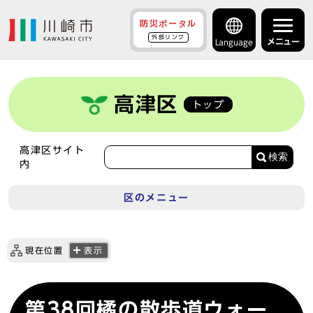
防災ポータル
外部リンク
メニュー
Language
高津区
トップ
高津区サイト
検索
内
区のメニュー
現在位置
表示
第38回橘の散歩道ウォー