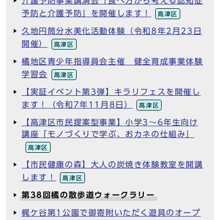
介護予防事業講演会「食べ方から考える認知症
予防と介護予防」を開催します！
高津区
久地円筒分水美化活動体験（令和8年2月23日
開催）
高津区
橘地区青少年指導員会主催 健全育成事業体験
学習会
高津区
【実証イベント第3弾】キラリフェスを開催し
ます！（令和7年11月8日）
高津区
【高津区市民提案型事業】小学3～6年生向け
講座「モノづくりで学ぶ、おカネの仕組み」
高津区
【市民健康の森】大人の炭焼き体験教室を開講
します！
高津区
第38回橘の散歩道ウォークラリー
梶ケ谷第1公園で御寄附いただく遊具のオープ