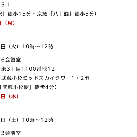
-1
5分・京急「八丁畷」徒歩5分）
日（月）
）
火）10時～12時
会議室
1100番地12
ミッドスカイタワー1・2階
杉駅」徒歩4分）
2日（木）
土）10時～12時
会議室