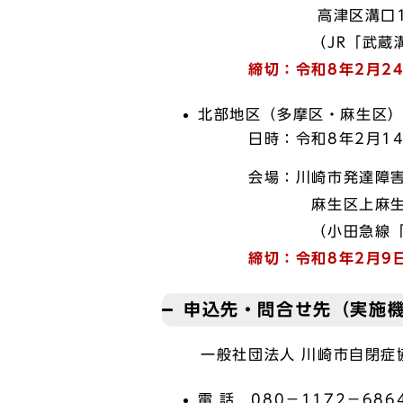
高津区溝口1-4-1 
（JR「武蔵溝ノ口駅」
締切：令和8年2月2
北部地区（多摩区・麻生区
日時：令和8年2月14日（
会場：川崎市発達障害地域
麻生区上麻生1-7-1
（小田急線「新百合
締切：令和8年2月9
申込先・問合せ先（実施
一般社団法人 川崎市
電 話 080－1172－68