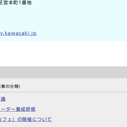
崎区宮本町1番地
y.kawasaki.jp
記事の分類）
会議
ネーター養成研修
カフェ」の開催について