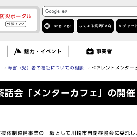
防災ポータル
外部リンク
Language
よくある質問
FAQ
AIチャッ
て
魅力・イベント
事業者
祉
障害（児）者の福祉についての相談
ペアレントメンター
茶話会「メンターカフェ」の開催
援体制整備事業の一環として川崎市自閉症協会に委託し