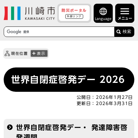
防災ポータル
外部リンク
メニュー
Language
検索
現在位置
表示
世界自閉症啓発デー 2026
公開日：
2026年1月27日
更新日：
2026年3月31日
世界自閉症啓発デー・ 発達障害啓
発週間