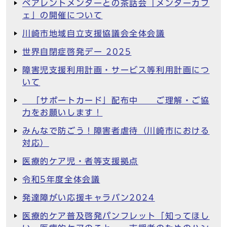
ペアレントメンターとの茶話会「メンターカフ
ェ」の開催について
川崎市地域自立支援協議会全体会議
世界自閉症啓発デー 2025
障害児支援利用計画・サービス等利用計画につ
いて
「サポートカード」配布中 ご理解・ご協
力をお願いします！
みんなで防ごう！障害者虐待（川崎市における
対応）
医療的ケア児・者等支援拠点
令和5年度全体会議
発達障がい応援キャラバン2024
医療的ケア普及啓発パンフレット「知ってほし