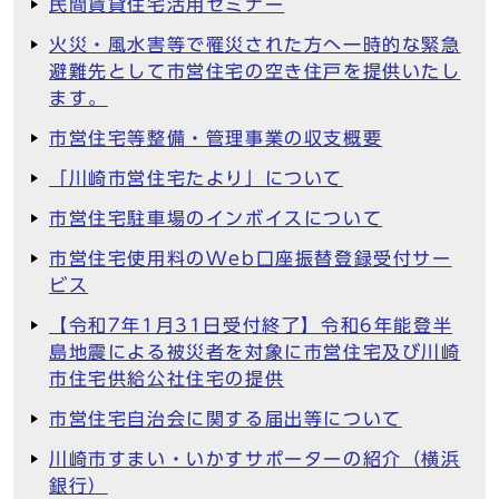
民間賃貸住宅活用セミナー
火災・風水害等で罹災された方へ一時的な緊急
避難先として市営住宅の空き住戸を提供いたし
ます。
市営住宅等整備・管理事業の収支概要
「川崎市営住宅たより」について
市営住宅駐車場のインボイスについて
市営住宅使用料のWeb口座振替登録受付サー
ビス
【令和7年1月31日受付終了】令和6年能登半
島地震による被災者を対象に市営住宅及び川崎
市住宅供給公社住宅の提供
市営住宅自治会に関する届出等について
川崎市すまい・いかすサポーターの紹介（横浜
銀行）