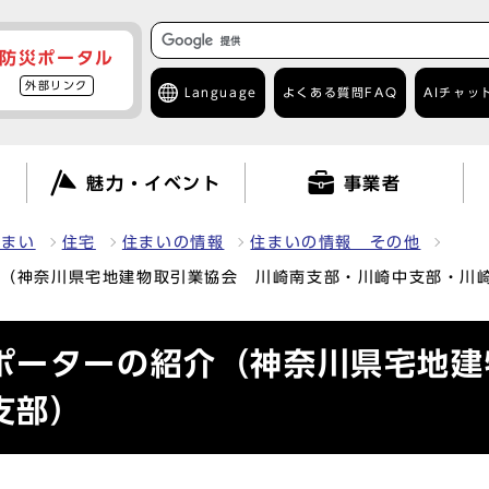
防災ポータル
外部リンク
Language
よくある質問
FAQ
AIチャッ
て
魅力・イベント
事業者
住まい
住宅
住まいの情報
住まいの情報 その他
介（神奈川県宅地建物取引業協会 川崎南支部・川崎中支部・川
ポーターの紹介（神奈川県宅地建
支部）