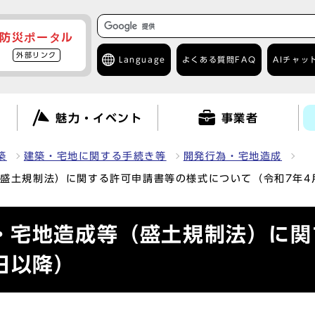
防災ポータル
外部リンク
Language
よくある質問
FAQ
AIチャッ
て
魅力・イベント
事業者
築
建築・宅地に関する手続き等
開発行為・宅地造成
盛土規制法）に関する許可申請書等の様式について（令和7年4
・宅地造成等（盛土規制法）に関
日以降）