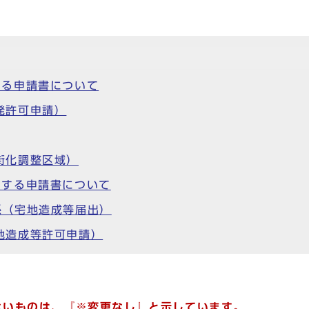
する申請書について
発許可申請）
街化調整区域）
関する申請書について
係（宅地造成等届出）
地造成等許可申請）
ないものは、『※変更なし』と示しています。