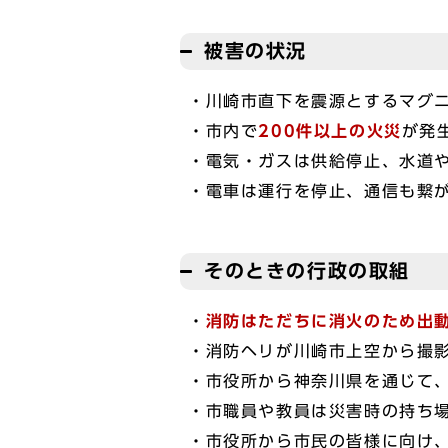
被害の状況
・川崎市直下を震源とするマグニチ
・市内で
200件以上の火災
が発
・電気・ガスは供給停止、水道
・電車は運行を停止、通信も繋
そのときの行政の取組
・
消防はただちに消火のため出
・消防ヘリが川崎市上空から撮
・市役所から神奈川県を通じて
・市職員や教員は災害時の持ち
・市役所から市民の皆様に向け