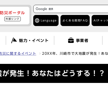
防災ポータル
外部リンク
Language
よくある質問
FAQ
AIチャッ
て
魅力・イベント
事業者
防災に関するイベント
20XX年、川崎市で大地震が発生！あ
震が発生！あなたはどうする！？