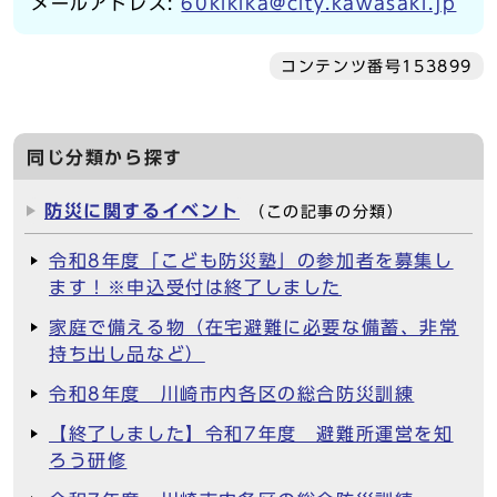
メールアドレス:
60kikika@city.kawasaki.jp
コンテンツ番号153899
同じ分類から探す
防災に関するイベント
（この記事の分類）
令和8年度「こども防災塾」の参加者を募集し
ます！※申込受付は終了しました
家庭で備える物（在宅避難に必要な備蓄、非常
持ち出し品など）
令和8年度 川崎市内各区の総合防災訓練
【終了しました】令和7年度 避難所運営を知
ろう研修