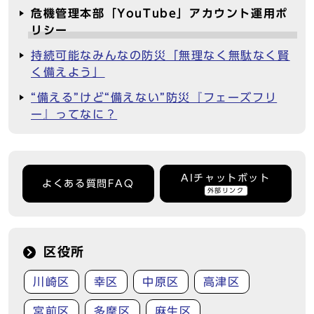
危機管理本部「YouTube」アカウント運用ポ
リシー
持続可能なみんなの防災「無理なく無駄なく賢
く備えよう」
“備える”けど“備えない”防災『フェーズフリ
ー』ってなに？
AIチャットボット
よくある質問FAQ
外部リンク
区役所
川崎区
幸区
中原区
高津区
宮前区
多摩区
麻生区