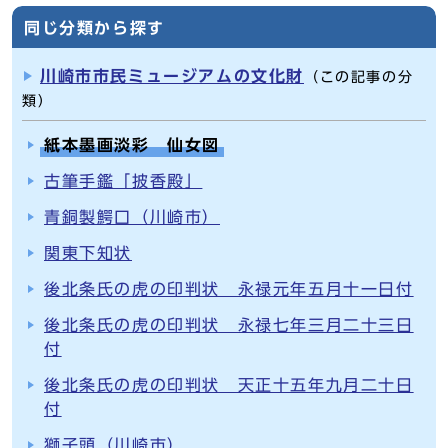
同じ分類から探す
川崎市市民ミュージアムの文化財
（この記事の分
類）
紙本墨画淡彩 仙女図
古筆手鑑「披香殿」
青銅製鰐口（川崎市）
関東下知状
後北条氏の虎の印判状 永禄元年五月十一日付
後北条氏の虎の印判状 永禄七年三月二十三日
付
後北条氏の虎の印判状 天正十五年九月二十日
付
獅子頭（川崎市）