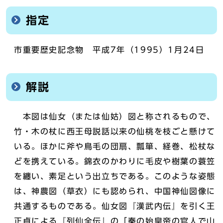
指定
市重要歴史記念物 平成7年（1995）1月24日
解説
本図は仙女（または仙姑）図と称されるもので、
竹・木の杖に西王母説話以来の仙桃を枝ごと懸けて
いる。ほかに斧や鳥毛の団扇、瓢箪、経巻、松杖な
どを携えている。錦衣のかわりに毛皮や樹葉の蓑笠
を纏い、素足という出立ちである。このような姿態
は、神農図（草衣）にも認められ、中国神仙図像に
共通するものである。仙女図『漢武内伝』を引く王
正貞による『列仙全伝』の「秦の始皇帝の官人で山