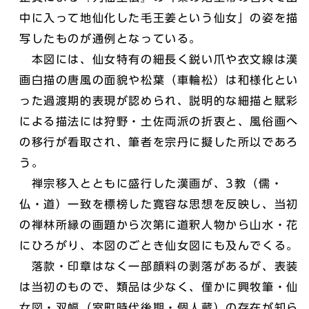
中に入って地仙化した毛王姜という仙女」の姿を描
写したものが通例となっている。
本図には、仙女特有の細長く鋭い爪や衣文線は漢
画白描の唐風の面貌や松葉（車輪松）は和様化とい
った過渡期的表現が認められ、説明的な細描と賦彩
による描法には狩野・土佐両派の折衷と、風俗画へ
の移行が看取され、筆者を宗丹に擬した所以であろ
う。
禅宗移入とともに盛行した漢画が、3教（儒・
仏・道）一致を標榜した寛容な思想を反映し、当初
の禅林所縁の画題から次第に道釈人物から山水・花
にひろがり、本図のごとき仙女図にも及んでくる。
落款・印章はなく一部顔料の剥落があるが、表装
は当初のもので、類品は少なく、僅かに興牧筆・仙
女図・双幅（室町時代後期・個人蔵）の存在が知ら