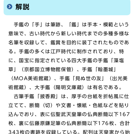
解説
手鑑の「手」は筆跡、「鑑」は手本・模範という
意味で、古い時代から新しい時代までの多種多様な
名筆を収録して、鑑賞を目的に装丁されたものであ
る。手鑑の多くは江戸時代に制作されており、特
に、国宝に指定されている四大手鑑の手鑑「藻塩
草」（京都国立博物館保管）、手鑑「翰墨城」
（MOA美術館蔵）、手鑑「見ぬ世の友」（出光美
術館蔵）、大手鑑（陽明文庫蔵）は有名である。
古筆手鑑「披香殿」は、厚手の台紙を折帖風に仕
立てて、断簡（切）や文書・懐紙・色紙などを貼り
込んでおり、表に伝聖武天皇筆の仏典断簡以下167
枚、裏に伝藤原鎌足筆の仏典断簡以下176枚、合計
343枚の書跡を収録している。配列は天皇家から始