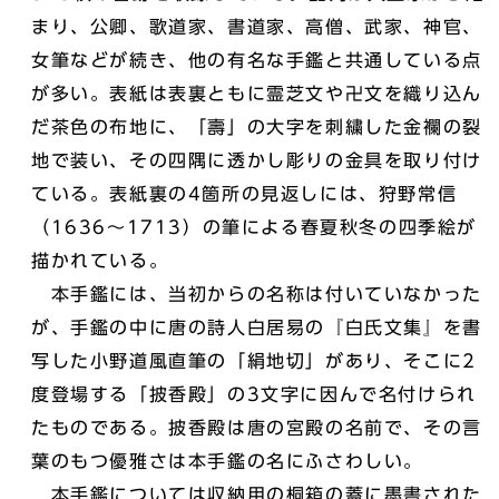
まり、公卿、歌道家、書道家、高僧、武家、神官、
女筆などが続き、他の有名な手鑑と共通している点
が多い。表紙は表裏ともに霊芝文や卍文を織り込ん
だ茶色の布地に、「壽」の大字を刺繍した金襴の裂
地で装い、その四隅に透かし彫りの金具を取り付け
ている。表紙裏の4箇所の見返しには、狩野常信
（1636～1713）の筆による春夏秋冬の四季絵が
描かれている。
本手鑑には、当初からの名称は付いていなかった
が、手鑑の中に唐の詩人白居易の『白氏文集』を書
写した小野道風直筆の「絹地切」があり、そこに2
度登場する「披香殿」の3文字に因んで名付けられ
たものである。披香殿は唐の宮殿の名前で、その言
葉のもつ優雅さは本手鑑の名にふさわしい。
本手鑑については収納用の桐箱の蓋に墨書された