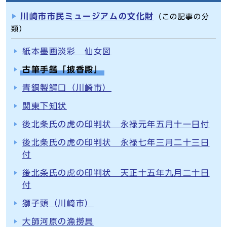
川崎市市民ミュージアムの文化財
（この記事の分
類）
紙本墨画淡彩 仙女図
古筆手鑑「披香殿」
青銅製鰐口（川崎市）
関東下知状
後北条氏の虎の印判状 永禄元年五月十一日付
後北条氏の虎の印判状 永禄七年三月二十三日
付
後北条氏の虎の印判状 天正十五年九月二十日
付
獅子頭（川崎市）
大師河原の漁撈具