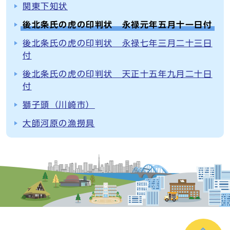
関東下知状
後北条氏の虎の印判状 永禄元年五月十一日付
後北条氏の虎の印判状 永禄七年三月二十三日
付
後北条氏の虎の印判状 天正十五年九月二十日
付
獅子頭（川崎市）
大師河原の漁撈具