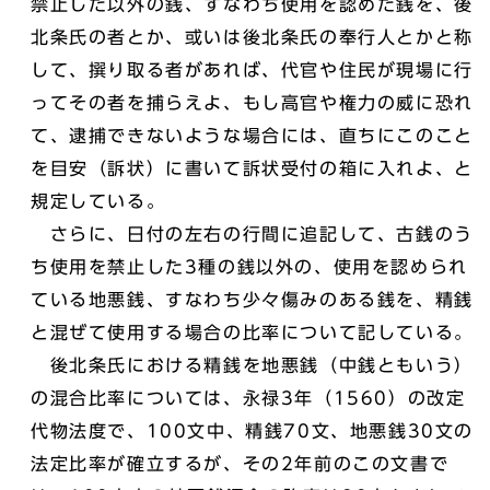
禁止した以外の銭、すなわち使用を認めた銭を、後
北条氏の者とか、或いは後北条氏の奉行人とかと称
して、撰り取る者があれば、代官や住民が現場に行
ってその者を捕らえよ、もし高官や権力の威に恐れ
て、逮捕できないような場合には、直ちにこのこと
を目安（訴状）に書いて訴状受付の箱に入れよ、と
規定している。
さらに、日付の左右の行間に追記して、古銭のう
ち使用を禁止した3種の銭以外の、使用を認められ
ている地悪銭、すなわち少々傷みのある銭を、精銭
と混ぜて使用する場合の比率について記している。
後北条氏における精銭を地悪銭（中銭ともいう）
の混合比率については、永禄3年（1560）の改定
代物法度で、100文中、精銭70文、地悪銭30文の
法定比率が確立するが、その2年前のこの文書で