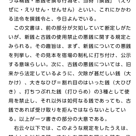
うな精銭・悪銭を撰る行為を、当時「撰銭」（えり
ぜに・えりせん・せんせん）といい、これにかかわ
る法令を撰銭令と、今日よんでいる。
この文書は、前の部分が欠如していて断定しがた
いが、新銭と古銭の使用禁止の悪銭に関する規定と
みられる。その趣旨は、まず、新銭についての悪銭
を列挙し、その見本を宿場の制札に打ち付け、公示
する意味らしい。次に、古銭の悪銭については、旧
来から法定しているように、欠除が甚だしい銭（大
かけ）、大きなひび＝割れ目のはいった銭（大ひび
き）、打ちつぶれた銭（打ひらめ）の3種として使
用を禁止し、それ以外は如何なる銭であっても、古
銭であれば受け取りを拒んではならないとしてい
る。以上が一ツ書きの部分の大意である。
右云々以下では、このような規定をしたうえは、