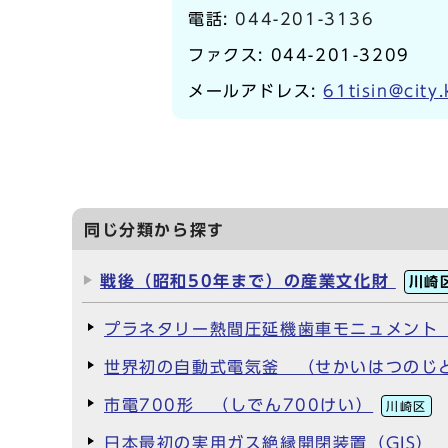
電話:
044-201-3136
ファクス: 044-201-3209
メールアドレス:
61tisin@city
同じ分類から探す
戦後（昭和50年まで）の産業文化財
川崎
プラネタリー熱間圧延機歯車モニュメント
世界初の自動式電気釜 （せかいはつのじ
市電700形 （しでん700けい）
川崎区
日本最初の実用ガス絶縁開閉装置（GIS）