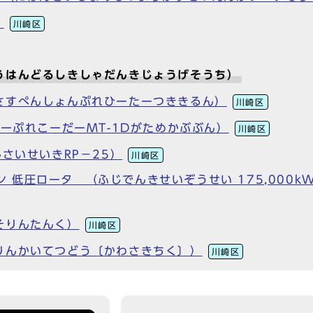
）
川崎区
うはんどるしきしゃだんきじょうげそうち）
さすぺんしょんぷれひーたーつききるん）
川崎区
ーぷれこーだーMT-1Dがためかぶぶん）
川崎区
さいせいきRP－25）
川崎区
ビン 低圧ロータ （ふじでんきせいぞうせい 175,000
そりんたんく）
川崎区
りんかいてつどう〔かわさきちく〕）
川崎区