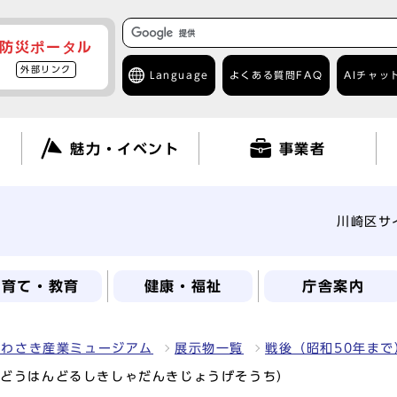
防災ポータル
外部リンク
Language
よくある質問
FAQ
AIチャッ
て
魅力・イベント
事業者
川崎区サ
子育て・教育
健康・福祉
庁舎案内
かわさき産業ミュージアム
展示物一覧
戦後（昭和50年ま
ゅどうはんどるしきしゃだんきじょうげそうち）