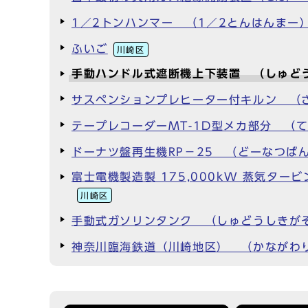
1／2トンハンマー （1／2とんはんまー
ふいご
川崎区
手動ハンドル式遮断機上下装置 （しゅど
サスペンションプレヒーター付キルン （
テープレコーダーMT-1D型メカ部分 （て
ドーナツ盤再生機RP－25 （どーなつばん
富士電機製造製 175,000kW 蒸気ター
川崎区
手動式ガソリンタンク （しゅどうしきが
神奈川臨海鉄道（川崎地区） （かながわ