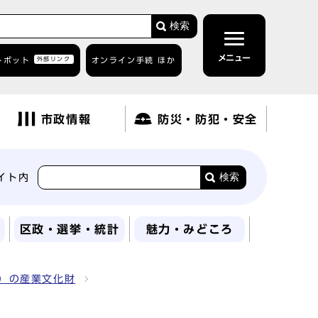
検索
メニュー
トボット
外部リンク
オンライン手続 ほか
市政情報
防災・防犯・安全
検索
イト内
区政・選挙・統計
魅力・みどころ
で）の産業文化財