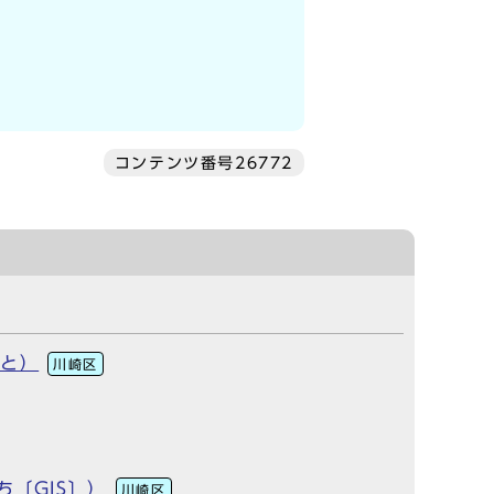
コンテンツ番号26772
んと）
川崎区
〔GIS〕）
川崎区