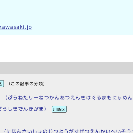
.kawasaki.jp
区
（この記事の分類）
 （ぷらねたりーねつかんあつえんきはぐるまもにゅめ
どうしきでんきがま）
川崎区
 （にほんさいしょのじつようがすぜつえんかいへいそうち