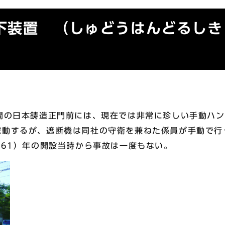
下装置 （しゅどうはんどるしき
間の日本鋳造正門前には、現在では非常に珍しい手動ハン
稼動するが、遮断機は同社の守衛を兼ねた係員が手動で行
961）年の開設当時から事故は一度もない。