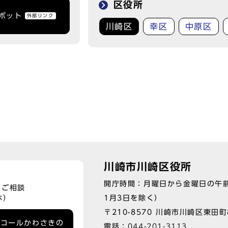
区役所
トボット
外部リンク
川崎区
幸区
中原区
川崎市川崎区役所
開庁時間：月曜日から金曜日の午前
、ご相談
1月3日を除く）
休）
〒210-8570 川崎市川崎区東田
ーコールかわさきの
電話：
044-201-3113