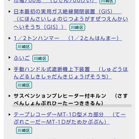
市電700形 （しでん700けい）
川崎区
日本最初の実用ガス絶縁開閉装置（GIS）
（にほんさいしょのじつようがすぜつえんかい
へいそうち〔GIS〕）
川崎区
1／2トンハンマー （1／2とんはんまー）
川崎区
ふいご
川崎区
手動ハンドル式遮断機上下装置 （しゅどうは
んどるしきしゃだんきじょうげそうち）
川崎区
サスペンションプレヒーター付キルン （さす
ぺんしょんぷれひーたーつききるん）
テープレコーダーMT-1D型メカ部分 （てー
ぷれこーだーMT-1Dがためかぶぶん）
川崎区