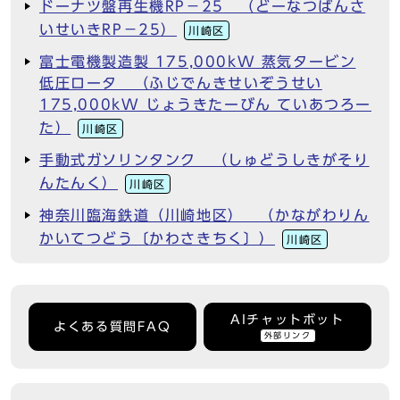
ドーナツ盤再生機RP－25 （どーなつばんさ
いせいきRP－25）
川崎区
富士電機製造製 175,000kW 蒸気タービン
低圧ロータ （ふじでんきせいぞうせい
175,000kW じょうきたーびん ていあつろー
た）
川崎区
手動式ガソリンタンク （しゅどうしきがそり
んたんく）
川崎区
神奈川臨海鉄道（川崎地区） （かながわりん
かいてつどう〔かわさきちく〕）
川崎区
AIチャットボット
よくある質問FAQ
外部リンク