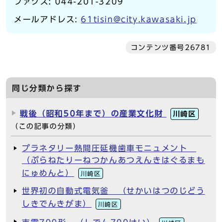
ファクス: 044-201-3209
メールアドレス:
61tisin@city.kawasaki.jp
コンテンツ番号26781
同じ分類から探す
戦後（昭和50年まで）の産業文化財
川崎区
（この記事の分類）
プラネタリー熱間圧延機歯車モニュメント
（ぷらねたりーねつかんあつえんきはぐるまも
にゅめんと）
川崎区
世界初の自動式電気釜 （せかいはつのじどう
しきでんきがま）
川崎区