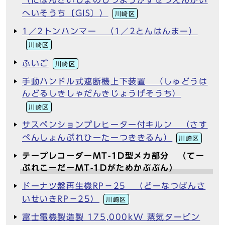
へいそうち〔GIS〕）
川崎区
1／2トンハンマー （1／2とんはんまー）
川崎区
ふいご
川崎区
手動ハンドル式遮断機上下装置 （しゅどうは
んどるしきしゃだんきじょうげそうち）
川崎区
サスペンションプレヒーター付キルン （さす
ぺんしょんぷれひーたーつききるん）
川崎区
テープレコーダーMT-1D型メカ部分 （てー
ぷれこーだーMT-1Dがためかぶぶん）
ドーナツ盤再生機RP－25 （どーなつばんさ
いせいきRP－25）
川崎区
富士電機製造製 175,000kW 蒸気タービン