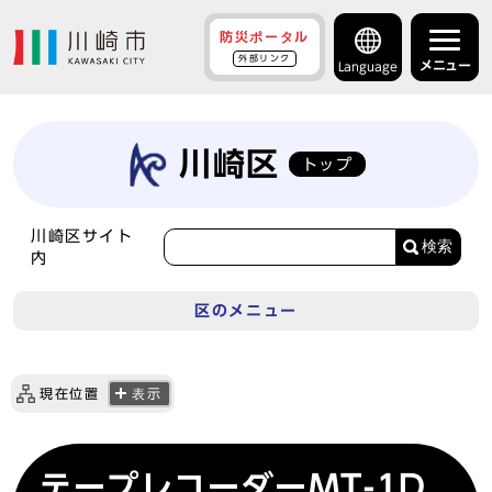
防災ポータル
外部リンク
メニュー
Language
川崎区
トップ
川崎区サイト
検索
内
区のメニュー
現在位置
表示
テープレコーダーMT-1D