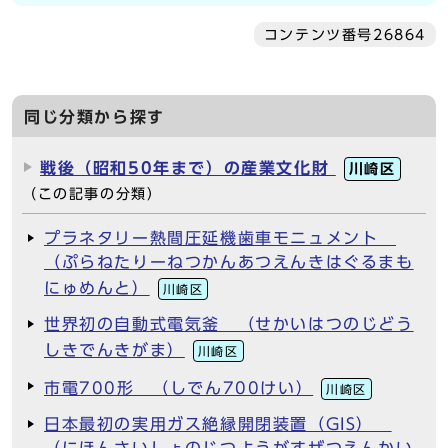
コンテンツ番号26864
同じ分類から探す
戦後（昭和50年まで）の産業文化財
川崎区
（この記事の分類）
プラネタリー熱間圧延機歯車モニュメント
（ぷらねたりーねつかんあつえんきはぐるまも
にゅめんと）
川崎区
世界初の自動式電気釜 （せかいはつのじどう
しきでんきがま）
川崎区
市電700形 （しでん700けい）
川崎区
日本最初の実用ガス絶縁開閉装置（GIS）
（にほんさいしょのじつようがすぜつえんかい