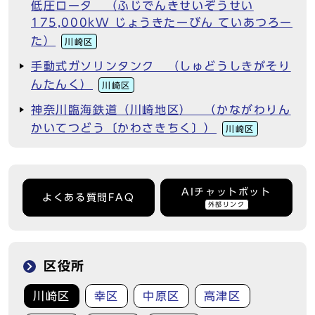
低圧ロータ （ふじでんきせいぞうせい
175,000kW じょうきたーびん ていあつろー
た）
川崎区
手動式ガソリンタンク （しゅどうしきがそり
んたんく）
川崎区
神奈川臨海鉄道（川崎地区） （かながわりん
かいてつどう〔かわさきちく〕）
川崎区
AIチャットボット
よくある質問FAQ
外部リンク
区役所
川崎区
幸区
中原区
高津区