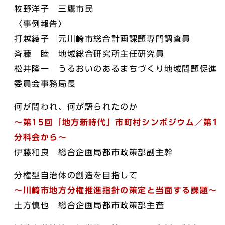
牧野洋子 三鷹市民
〈事例報告〉
打越綾子 元川崎市総合計画課題専門調査員
斉藤 睦 地域総合研究所主任研究員
松井隆一 うるおいのあるまちづくり地域問題促進
委員会事務局長
何が問われ、何が語られたのか
～第15回「地方新時代」市町村シンポジウム／第1
分科会から～
伊藤和良 総合企画局都市政策部副主幹
分権型自治体の創造を目指して
～川崎市地方分権推進指針の策定と当面する課題～
土方慎也 総合企画局都市政策部主査