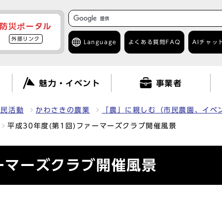
防災ポータル
外部リンク
Language
よくある質問
FAQ
AIチャッ
て
魅力・イベント
事業者
市民活動
かわさきの農業
「農」に親しむ（市民農園、イベ
平成30年度(第1回)ファーマーズクラブ開催風景
ァーマーズクラブ開催風景