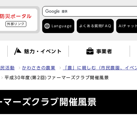
防災ポータル
外部リンク
Language
よくある質問
FAQ
AIチャッ
て
魅力・イベント
事業者
市民活動
かわさきの農業
「農」に親しむ（市民農園、イベ
平成30年度(第2回)ファーマーズクラブ開催風景
ァーマーズクラブ開催風景