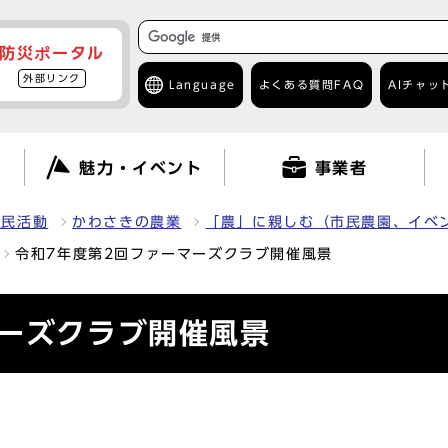
防災ポータル
外部リンク
Language
よくある質問
FAQ
AIチャッ
て
魅力・イベント
事業者
市民活動
かわさきの農業
「農」に親しむ（市民農園、イベ
令和7年度第2回ファーマーズクラブ開催風景
マーズクラブ開催風景