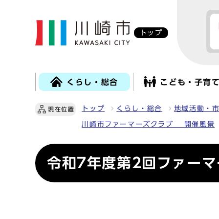
トップ
くらし・総合
こども・子育
トップ
くらし・総合
地域活動・
現在位置
川崎市ファーマーズクラブ 開催風景
令和7年度第2回ファー