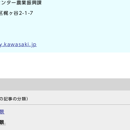
センター農業振興課
区梶ヶ谷2-1-7
y.kawasaki.jp
の記事の分類）
景
景