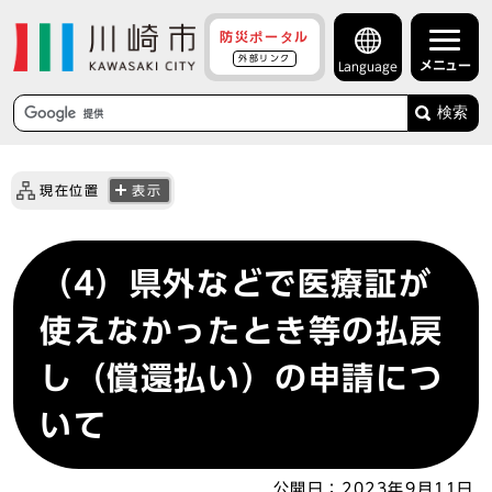
防災ポータル
外部リンク
メニュー
Language
検索
現在位置
表示
（4）県外などで医療証が
使えなかったとき等の払戻
し（償還払い）の申請につ
いて
公開日：
2023年9月11日