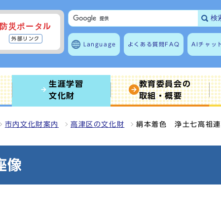
検
防災ポータル
外部リンク
Language
よくある質問
FAQ
AIチャッ
生涯学習
教育委員会の
文化財
取組・概要
市内文化財案内
高津区の文化財
絹本着色 浄土七高祖連
座像