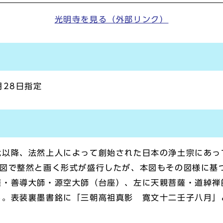
光明寺を見る（外部リンク）
月28日指定
以降、法然上人によって創始された日本の浄土宗にあっ
構図で整然と画く形式が盛行したが、本図もその図様に基
薩・善導大師・源空大師（台座）、左に天親菩薩・道綽禅
。表装裏墨書銘に「三朝高祖真影 寛文十二壬子八月」と