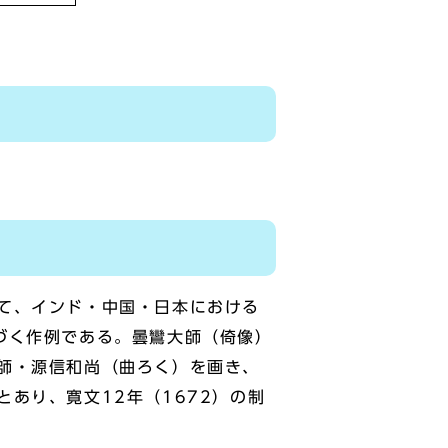
て、インド・中国・日本における
づく作例である。曇鸞大師（倚像）
師・源信和尚（曲ろく）を画き、
あり、寛文12年（1672）の制