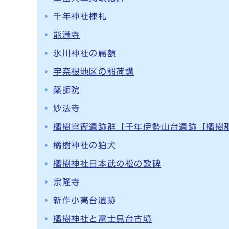
千年神社棟札
能満寺
氷川神社の扁額
宇奈根地区の稲荷講
薬師院
妙法寺
橘樹官衙遺跡群【千年伊勢山台遺跡［橘樹
橘樹神社の狛犬
橘樹神社日本武の松の歌碑
宗隆寺
新作小高台遺跡
橘樹神社と富士見台古墳