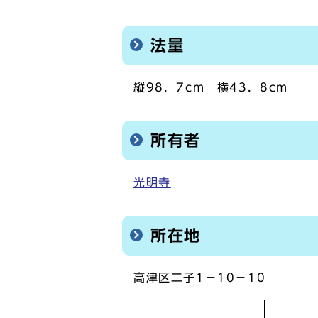
法量
縦98．7cm 横43．8cm
所有者
光明寺
所在地
高津区二子1－10－10