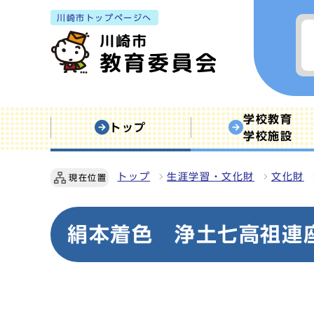
川崎市トップページへ
学校教育
トップ
学校施設
トップ
生涯学習・文化財
文化財
現在位置
絹本着色 浄土七高祖連