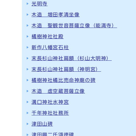
光明寺
木造 増田孝清坐像
木造 聖観世音菩薩立像（能満寺）
橘樹神社社殿
新作八幡宮石柱
末長杉山神社扁額（杉山大明神）
末長杉山神社扁額（神明宮）
橘樹神社橘比売命神廟の碑
木造 虚空蔵菩薩立像
溝口神社水神宮
千年神社社務所
津田山碑
津田興二氏頌徳碑